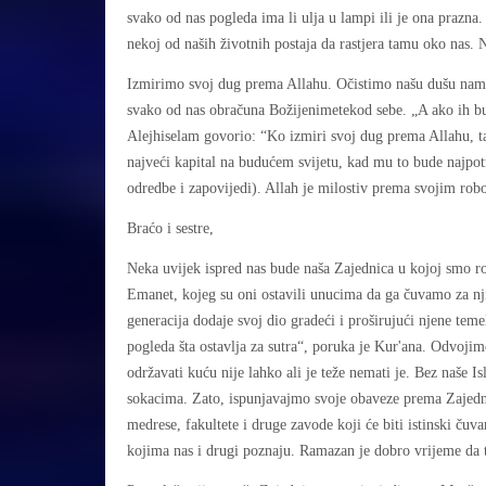
svako od nas pogleda ima li ulja u lampi ili je ona prazna.
nekoj od naših životnih postaja da rastjera tamu oko nas. 
Izmirimo svoj dug prema Allahu. Očistimo našu dušu nama
svako od nas obračuna Božijenimetekod sebe. „A ako ih bud
Alejhiselam govorio: “Ko izmiri svoj dug prema Allahu, ta
najveći kapital na budućem svijetu, kad mu to bude najpot
odredbe i zapovijedi). Allah je milostiv prema svojim ro
Braćo i sestre,
Neka uvijek ispred nas bude naša Zajednica u kojoj smo ro
Emanet, kojeg su oni ostavili unucima da ga čuvamo za nji
generacija dodaje svoj dio gradeći i proširujući njene te
pogleda šta ostavlja za sutra“, poruka je Kur'ana. Odvojimo 
održavati kuću nije lahko ali je teže nemati je. Bez naše I
sokacima. Zato, ispunjavajmo svoje obaveze prema Zajedni
medrese, fakultete i druge zavode koji će biti istinski čuva
kojima nas i drugi poznaju. Ramazan je dobro vrijeme da t