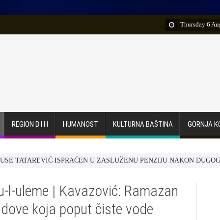
Thursday 6 Au
REGION B I H
HUMANOST
KULTURNA BAŠTINA
GORNJA K
TAREVIĆ ISPRAĆEN U ZASLUŽENU PENZIJU NAKON DUGOGODIŠNJE
u-l-uleme | Kavazović: Ramazan
e dove koja poput čiste vode