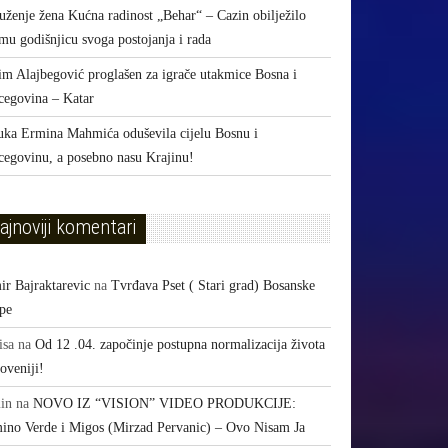
uženje žena Kućna radinost „Behar“ – Cazin obilježilo
mu godišnjicu svoga postojanja i rada
im Alajbegović proglašen za igrače utakmice Bosna i
cegovina – Katar
uka Ermina Mahmića oduševila cijelu Bosnu i
cegovinu, a posebno nasu Krajinu!
ajnoviji komentari
ir Bajraktarevic
na
Tvrđava Pset ( Stari grad) Bosanske
pe
isa
na
Od 12 .04. započinje postupna normalizacija života
oveniji!
in
na
NOVO IZ “VISION” VIDEO PRODUKCIJE:
ino Verde i Migos (Mirzad Pervanic) – Ovo Nisam Ja