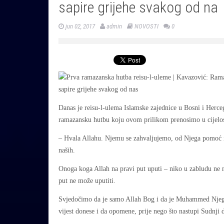
sapire grijehe svakog od na
jun 02, 2017
admin
NOVOSTI
0
Danas je reisu-l-ulema Islamske zajednice u Bosni i Herc
ramazansku hutbu koju ovom prilikom prenosimo u cijelos
– Hvala Allahu. Njemu se zahvaljujemo, od Njega pomoć i
naših.
Onoga koga Allah na pravi put uputi – niko u zabludu ne 
put ne može uputiti.
Svjedočimo da je samo Allah Bog i da je Muhammed Njegov
vijest donese i da opomene, prije nego što nastupi Sudnji 