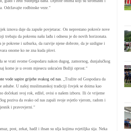
ni, gladi i žeđi Sudnjega dana. Dijelite onima koji su siromašni i
ma. Održavajte rodbinske veze.“
vijek iznova daje da zapuše povjetarac. On neprestano pokreće nove
oji trebaju da pokrenu našu lađu i odnesu je do novih horizonata.
 je pokrene i uzburka, da razvije njene dobrote, da je uzdigne i
govara onome ko ne zna kuda plovi.
m da se vrati svome Gospodaru nakon dugog, zamornog, dunjalučkog
onaj kome je u ovom mjesecu uskraćen Božiji oprost.“
te vode sapire grijehe svakog od nas
. „Tražite od Gospodara da
oje ashabe. U našoj muslimanskoj tradiciji čovjek se doima kao
o dočekati svoj rok, edžel, ovisi o našem izboru. Ili će vrijeme
 Bog poziva da svako od nas zapali svoje svjetlo vjerom, radom i
jesnik i pravovjerni.“
amaz, post, zekat, hadž i ihsan su ulja kojima svjetiljka sija. Neka