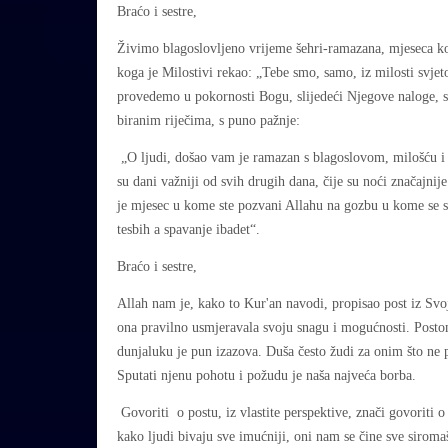
Braćo i sestre,
Živimo blagoslovljeno vrijeme šehri-ramazana, mjeseca ko
koga je Milostivi rekao: „Tebe smo, samo, iz milosti svjet
provedemo u pokornosti Bogu, slijedeći Njegove naloge, sa
biranim riječima, s puno pažnje:
„O ljudi, došao vam je ramazan s blagoslovom, milošću i o
su dani važniji od svih drugih dana, čije su noći značajnije
je mjesec u kome ste pozvani Allahu na gozbu u kome se 
tesbih a spavanje ibadet“.
Braćo i sestre,
Allah nam je, kako to Kur'an navodi, propisao post iz Svoj
ona pravilno usmjeravala svoju snagu i mogućnosti. Posto
dunjaluku je pun izazova. Duša često žudi za onim što ne p
Sputati njenu pohotu i požudu je naša najveća borba.
Govoriti o postu, iz vlastite perspektive, znači govoriti 
kako ljudi bivaju sve imućniji, oni nam se čine sve sirom