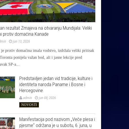
jan rezultat Zmajeva na otvaranju Mundijala: Veliki
i protiv domaćina Kanade
dmin
jun 13, 2026
je protiv domaćina imala vodstvo, izdržala veliki pritisak
 Toronta ponijela važan bod, ali i jasne lekcije pred
avak SP-a...
Predstavljen jedan vid tradicije, kulture i
identiteta naroda Paname i Bosne i
Hercegovine.
admin
jun 08, 2026
NOVOSTI
Manifestacija pod nazivom „Veče plesa i
pjesme“ održana je u subotu, 6. juna, u