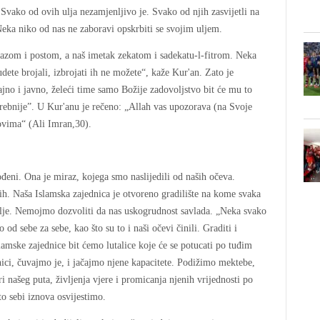
 Svako od ovih ulja nezamjenljivo je. Svako od njih zasvijetli na
Neka niko od nas ne zaboravi opskrbiti se svojim uljem.
zom i postom, a naš imetak zekatom i sadekatu-l-fitrom. Neka
ete brojali, izbrojati ih ne možete“, kaže Kur'an. Zato je
jno i javno, želeći time samo Božije zadovoljstvo bit će mu to
rebnije”. U Kur'anu je rečeno: „Allah vas upozorava (na Svoje
bovima“ (Ali Imran,30).
đeni. Ona je miraz, kojega smo naslijedili od naših očeva.
h. Naša Islamska zajednica je otvoreno gradilište na kome svaka
melje. Nemojmo dozvoliti da nas uskogrudnost savlada. „Neka svako
od sebe za sebe, kao što su to i naši očevi činili. Graditi i
slamske zajednice bit ćemo lutalice koje će se potucati po tuđim
ci, čuvajmo je, i jačajmo njene kapacitete. Podižimo mektebe,
ri našeg puta, življenja vjere i promicanja njenih vrijednosti po
o sebi iznova osvijestimo.