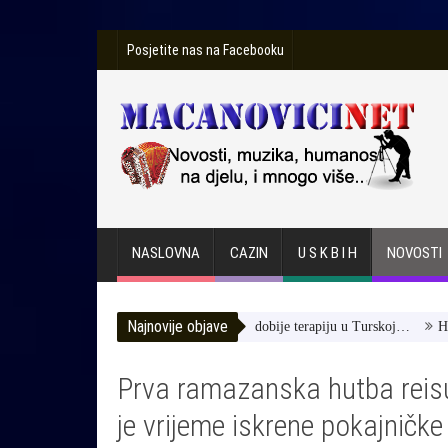
Posjetite nas na Facebooku
NASLOVNA
CAZIN
U S K B I H
NOVOSTI
Najnovije objave
da Toromanović -Pomozimo joj da dobije terapiju u Turskoj…
HUSE TA
Prva ramazanska hutba reis
je vrijeme iskrene pokajničk