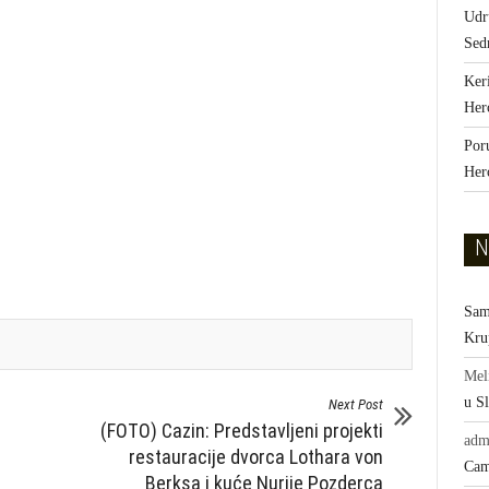
Udr
Sed
Ker
Her
Por
Her
N
Sam
Kru
Mel
u Sl
Next Post
(FOTO) Cazin: Predstavljeni projekti
adm
restauracije dvorca Lothara von
Cam
Berksa i kuće Nurije Pozderca