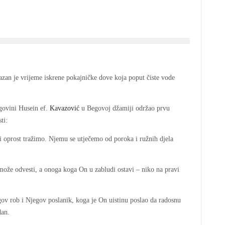
egovini Husein ef.
Kavazović
u Begovoj džamiji održao prvu
ti:
 oprost tražimo. Njemu se utječemo od poroka i ružnih djela
može odvesti, a onoga koga On u zabludi ostavi – niko na pravi
 rob i Njegov poslanik, koga je On uistinu poslao da radosnu
dan.