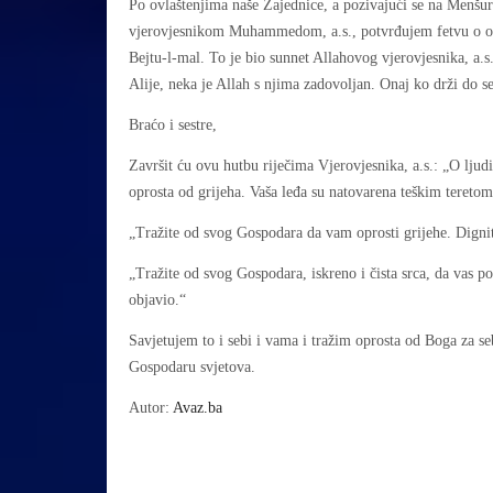
Po ovlaštenjima naše Zajednice, a pozivajući se na Menšur
vjerovjesnikom Muhammedom, a.s., potvrđujem fetvu o obav
Bejtu-l-mal. To je bio sunnet Allahovog vjerovjesnika, a.s
Alije, neka je Allah s njima zadovoljan. Onaj ko drži do s
Braćo i sestre,
Završit ću ovu hutbu riječima Vjerovjesnika, a.s.: „O ljud
oprosta od grijeha. Vaša leđa su natovarena teškim tereto
„Tražite od svog Gospodara da vam oprosti grijehe. Digni
„Tražite od svog Gospodara, iskreno i čista srca, da vas 
objavio.“
Savjetujem to i sebi i vama i tražim oprosta od Boga za s
Gospodaru svjetova.
Autor:
Avaz.ba