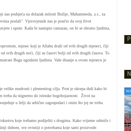
ji nas podsjeća na dolazak milosti Božije, Muhammeda, a.s., za
ovima poslali“. Vjerovjesnik nas je poučio da svoj život
vjete i upute. Kada bi nastupio ramazan, on bi se obratio ljudima,
P
prostom, mjesec koji je Allahu draži od svih drugih mjeseci, čiji
 od svih drugih noći, čiji su časovi bolji od svih drugih časova. To
smatrate Bogu ugodnim ljudima. Vaše disanje u ovom mjesecu je
N
e velike mudrosti i plemenitog cilja. Post je okrepa duši kako bi
NO
m treba da stignemo do istinske bogobojaznosti. Život na
osjeduje u želji da sebično zagospodari i onim što joj ne treba.
o iskustvu koje trebamo podijeliti s drugima. Kako vrijeme odmiče i
ašniji duhom, sve ovisniji o potrebama koje sami proizvode.