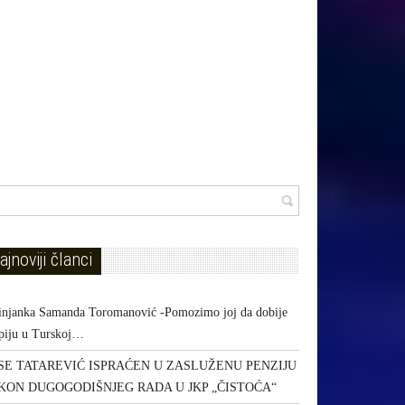
ajnoviji članci
injanka Samanda Toromanović -Pomozimo joj da dobije
apiju u Turskoj…
SE TATAREVIĆ ISPRAĆEN U ZASLUŽENU PENZIJU
KON DUGOGODIŠNJEG RADA U JKP „ČISTOĆA“