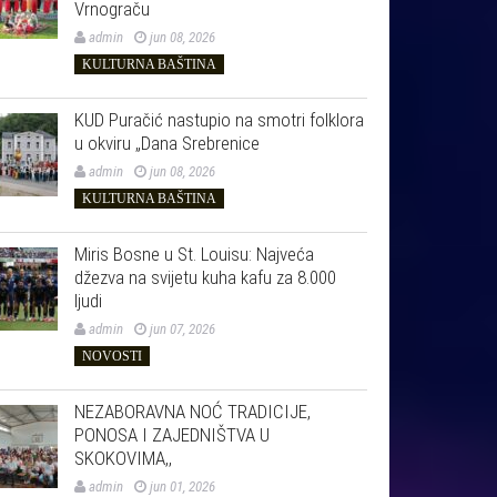
Vrnograču
admin
jun 08, 2026
KULTURNA BAŠTINA
KUD Puračić nastupio na smotri folklora
u okviru „Dana Srebrenice
admin
jun 08, 2026
KULTURNA BAŠTINA
Miris Bosne u St. Louisu: Najveća
džezva na svijetu kuha kafu za 8.000
ljudi
admin
jun 07, 2026
NOVOSTI
NEZABORAVNA NOĆ TRADICIJE,
PONOSA I ZAJEDNIŠTVA U
SKOKOVIMA,,
admin
jun 01, 2026