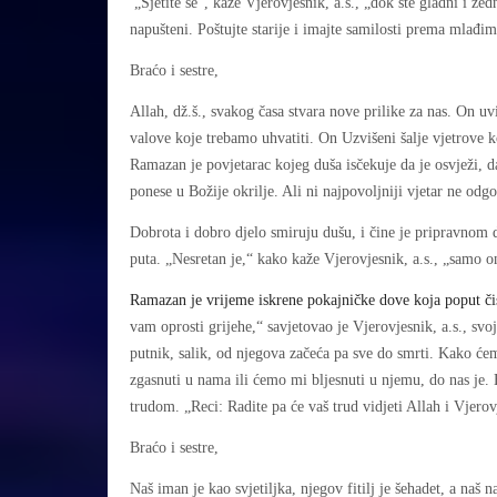
„Sjetite se“, kaže Vjerovjesnik, a.s., „dok ste gladni i žed
napušteni. Poštujte starije i imajte samilosti prema mlađi
Braćo i sestre,
Allah, dž.š., svakog časa stvara nove prilike za nas. On u
valove koje trebamo uhvatiti. On Uzvišeni šalje vjetrove k
Ramazan je povjetarac kojeg duša isčekuje da je osvježi, da
ponese u Božije okrilje. Ali ni najpovoljniji vjetar ne od
Dobrota i dobro djelo smiruju dušu, i čine je pripravno
puta. „Nesretan je,“ kako kaže Vjerovjesnik, a.s., „samo 
Ramazan je vrijeme iskrene pokajničke dove koja poput čis
vam oprosti grijehe,“ savjetovao je Vjerovjesnik, a.s., sv
putnik, salik, od njegova začeća pa sve do smrti. Kako ćem
zgasnuti u nama ili ćemo mi bljesnuti u njemu, do nas je.
trudom. „Reci: Radite pa će vaš trud vidjeti Allah i Vjerov
Braćo i sestre,
Naš iman je kao svjetiljka, njegov fitilj je šehadet, a naš n