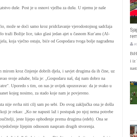
ogatstvo duše. Post je u osnovi vježba za dušu. U njemu je naše
čio, može se doći samo kroz pridržavanje vjerodostojnog sadržaja
Sja
o traži Božije lice, tako glasi jedan ajet u časnom Kur'anu (Al-
rem
djela, koja vječno ostaju, biće od Gospodara tvoga bolje nagrađena
a
BiH 
i iz
nast
m mirom kroz činjenje dobrih djela, i savjet drugima da ih čine, uz
avao svoje ashabe, bila je: „Gospodaru naš, daj nam dobro na
atre“. Uporedo s tim, on nas je uvijek upozoravao: da je svako u
manet kojeg nosimo, za stado koje nam je povjereno.
ta nije svrha niti cilj sam po sebi. Do ovog zaključka ona je došla
oji je rekao: „Ko ne napusti laž i postupak po njoj nema potrebe
eroučitelji, jeste lijepo ophođenje prema drugima (edeb). Ona se
svjedočenje lijepim odnosom naspram drugih stvorenja.