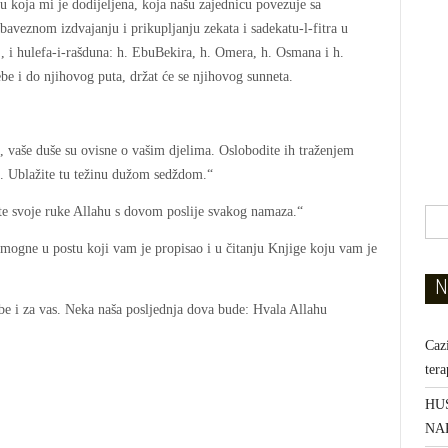
u koja mi je dodijeljena, koja našu zajednicu povezuje sa
eznom izdvajanju i prikupljanju zekata i sadekatu-l-fitra u
., i hulefa-i-rašduna: h. EbuBekira, h. Omera, h. Osmana i h.
ebe i do njihovog puta, držat će se njihovog sunneta.
i, vaše duše su ovisne o vašim djelima. Oslobodite ih traženjem
m. Ublažite tu težinu dužom sedždom.“
te svoje ruke Allahu s dovom poslije svakog namaza.“
pomogne u postu koji vam je propisao i u čitanju Knjige koju vam je
N
ebe i za vas. Neka naša posljednja dova bude: Hvala Allahu
Caz
ter
HU
NA