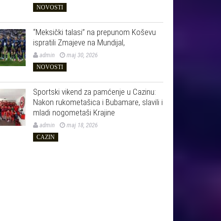
NOVOSTI
“Meksički talasi” na prepunom Koševu
ispratili Zmajeve na Mundijal,
admin
maj 30, 2026
NOVOSTI
Sportski vikend za pamćenje u Cazinu:
Nakon rukometašica i Bubamare, slavili i
mladi nogometaši Krajine
admin
maj 18, 2026
CAZIN