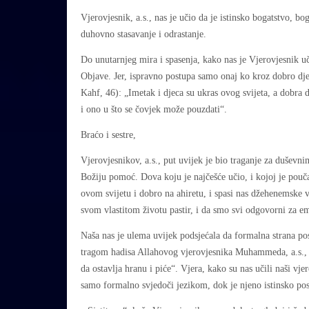
Vjerovjesnik, a.s., nas je učio da je istinsko bogatstvo, b
duhovno stasavanje i odrastanje.
Do unutarnjeg mira i spasenja, kako nas je Vjerovjesnik u
Objave. Jer, ispravno postupa samo onaj ko kroz dobro djel
Kahf, 46): „Imetak i djeca su ukras ovog svijeta, a dobra 
i ono u što se čovjek može pouzdati“.
Braćo i sestre,
Vjerovjesnikov, a.s., put uvijek je bio traganje za duševni
Božiju pomoć. Dova koju je najčešće učio, i kojoj je pouč
ovom svijetu i dobro na ahiretu, i spasi nas džehenemske v
svom vlastitom životu pastir, i da smo svi odgovorni za e
Naša nas je ulema uvijek podsjećala da formalna strana pos
tragom hadisa Allahovog vjerovjesnika Muhammeda, a.s., k
da ostavlja hranu i piće“. Vjera, kako su nas učili naši vj
samo formalno svjedoči jezikom, dok je njeno istinsko po