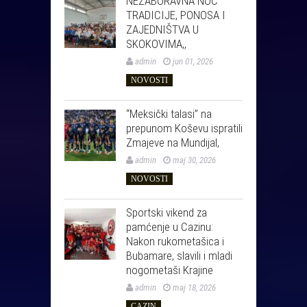
NEZABORAVNA NOĆ
TRADICIJE, PONOSA I
ZAJEDNIŠTVA U
SKOKOVIMA,,
admin
jun 01, 2026
NOVOSTI
“Meksički talasi” na
prepunom Koševu ispratili
Zmajeve na Mundijal,
admin
maj 30, 2026
NOVOSTI
Sportski vikend za
pamćenje u Cazinu:
Nakon rukometašica i
Bubamare, slavili i mladi
nogometaši Krajine
admin
maj 18, 2026
CAZIN