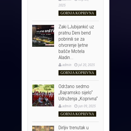
2025
GORNJA KOPRIVNA
Zaki LJubijankić uz
pratnu Deni bend
pobrinili se za
otvorenje ljetne
bašče Motela
Aladin….
admin
jul 20, 2025
GORNJA KOPRIVNA
Održano sedmo
„Bajramsko sijelo“
Udruženja „Koprivna“
admin
jun 09, 2025
GORNJA KOPRIVNA
Dirljiv trenutak u