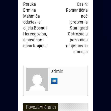
Poruka
Cazin:
Ermina
Romantična
Mahmića
noć
oduševila
pretvorila
cijelu Bosnu i
Stari grad
Hercegovinu,
Ostrožac u
a posebno
pozornicu
nasu Krajinu!
umjetnosti i
emocija
admin
Povezani članci