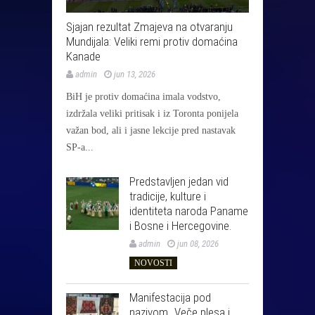
Sjajan rezultat Zmajeva na otvaranju
Mundijala: Veliki remi protiv domaćina
Kanade
admin
jun 13, 2026
BiH je protiv domaćina imala vodstvo,
izdržala veliki pritisak i iz Toronta ponijela
važan bod, ali i jasne lekcije pred nastavak
SP-a...
Predstavljen jedan vid
tradicije, kulture i
identiteta naroda Paname
i Bosne i Hercegovine.
admin
jun 08, 2026
NOVOSTI
Manifestacija pod
nazivom „Veče plesa i