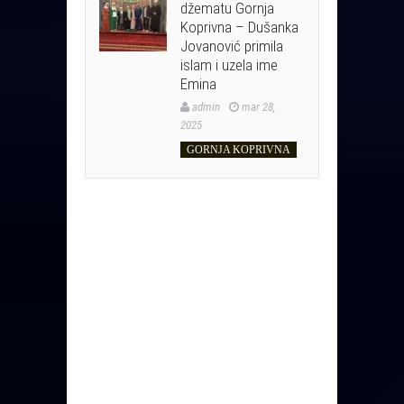
džematu Gornja
Koprivna – Dušanka
Jovanović primila
islam i uzela ime
Emina
admin
mar 28,
2025
GORNJA KOPRIVNA