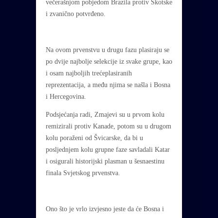
večerašnjom pobjedom Brazila protiv Škotske
i zvanično potvrđeno.
Na ovom prvenstvu u drugu fazu plasiraju se
po dvije najbolje selekcije iz svake grupe, kao
i osam najboljih trećeplasiranih
reprezentacija, a među njima se našla i Bosna
i Hercegovina.
Podsjećanja radi, Zmajevi su u prvom kolu
remizirali protiv Kanade, potom su u drugom
kolu poraženi od Švicarske, da bi u
posljednjem kolu grupne faze savladali Katar
i osigurali historijski plasman u šesnaestinu
finala Svjetskog prvenstva.
Ono što je vrlo izvjesno jeste da će Bosna i