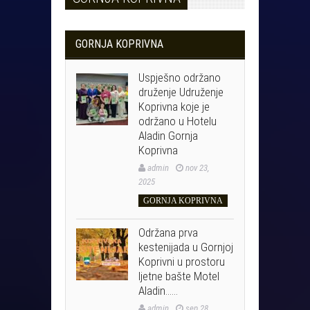
GORNJA KOPRIVNA
Uspješno održano
druženje Udruženje
Koprivna koje je
održano u Hotelu
Aladin Gornja
Koprivna
admin
nov 23,
2025
GORNJA KOPRIVNA
Održana prva
kestenijada u Gornjoj
Koprivni u prostoru
ljetne bašte Motel
Aladin……
admin
sep 28,