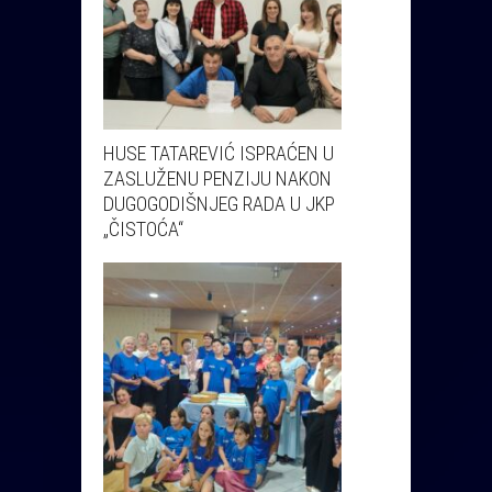
HUSE TATAREVIĆ ISPRAĆEN U
ZASLUŽENU PENZIJU NAKON
DUGOGODIŠNJEG RADA U JKP
„ČISTOĆA“