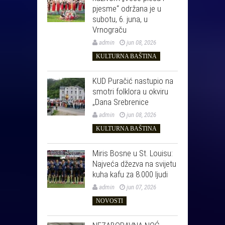
pjesme“ održana je u
subotu, 6. juna, u
Vrnograču
admin
jun 08, 2026
KULTURNA BAŠTINA
KUD Puračić nastupio na
smotri folklora u okviru
„Dana Srebrenice
admin
jun 08, 2026
KULTURNA BAŠTINA
Miris Bosne u St. Louisu:
Najveća džezva na svijetu
kuha kafu za 8.000 ljudi
admin
jun 07, 2026
NOVOSTI