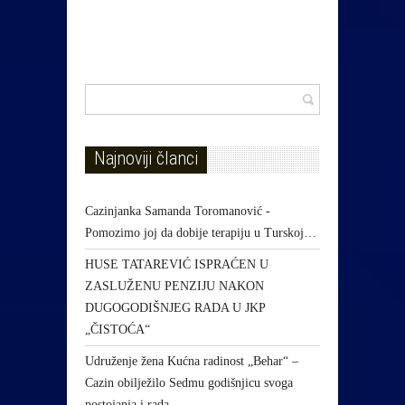
Najnoviji članci
Cazinjanka Samanda Toromanović -
Pomozimo joj da dobije terapiju u Turskoj…
HUSE TATAREVIĆ ISPRAĆEN U
ZASLUŽENU PENZIJU NAKON
DUGOGODIŠNJEG RADA U JKP
„ČISTOĆA“
Udruženje žena Kućna radinost „Behar“ –
Cazin obilježilo Sedmu godišnjicu svoga
postojanja i rada