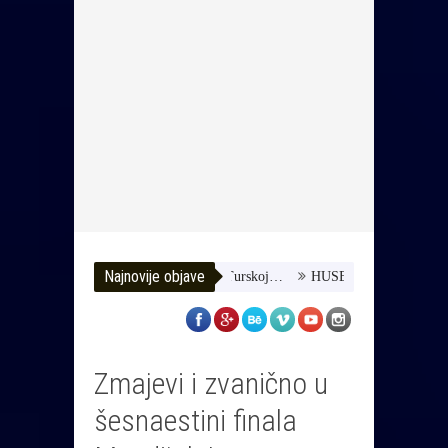
Najnovije objave
imo joj da dobije terapiju u Turskoj…
HUSE TATAREVIĆ ISPRAĆEN
Zmajevi i zvanično u
šesnaestini finala