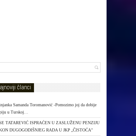
ajnoviji članci
injanka Samanda Toromanović -Pomozimo joj da dobije
apiju u Turskoj…
SE TATAREVIĆ ISPRAĆEN U ZASLUŽENU PENZIJU
KON DUGOGODIŠNJEG RADA U JKP „ČISTOĆA“