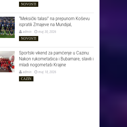
NOVOSTI
“Meksički talasi” na prepunom Koševu
ispratili Zmajeve na Mundijal,
admin
maj 30, 2026
NOVOSTI
Sportski vikend za pamćenje u Cazinu:
Nakon rukometašica i Bubamare, slavili i
mladi nogometaši Krajine
admin
maj 18, 2026
CAZIN