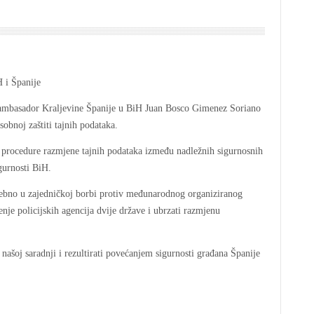
 ambasador Kraljevine Španije u BiH Juan Bosco Gimenez Soriano
obnoj zaštiti tajnih podataka.
 procedure razmjene tajnih podataka između nadležnih sigurnosnih
igurnosti BiH.
ebno u zajedničkoj borbi protiv međunarodnog organiziranog
nje policijskih agencija dvije države i ubrzati razmjenu
našoj saradnji i rezultirati povećanjem sigurnosti građana Španije