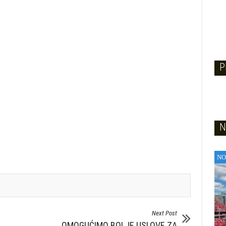
P
N
NO
Next Post
OMOGUĆIMO BOLJE USLOVE ZA