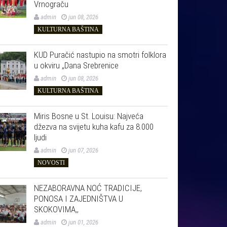
Vrnograču
admin
jun 08, 2026
KULTURNA BAŠTINA
KUD Puračić nastupio na smotri folklora
u okviru „Dana Srebrenice
admin
jun 08, 2026
KULTURNA BAŠTINA
Miris Bosne u St. Louisu: Najveća
džezva na svijetu kuha kafu za 8.000
ljudi
admin
jun 07, 2026
NOVOSTI
NEZABORAVNA NOĆ TRADICIJE,
PONOSA I ZAJEDNIŠTVA U
SKOKOVIMA,,
admin
jun 01, 2026