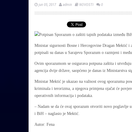
jun 05, 2017
admin
NOVOSTI
0
Ministar sigurnosti Bosne i Hercegovine Dragan Mektić i
potpisali su danas u Sarajevu Sporazum o razmjeni i međus
Ovim sporazumom se osigurava potpuna zaštita i utvrđuju
agencija dvije države, saopćeno je danas iz Ministarstva s
Ministar Mektić je ukazao na važnost ovog sporazuma pos
kriminala i terorizma, a njegova primjena ojačat će povjere
operativnih informacija i podataka.
– Nadam se da će ovaj sporazum otvoriti novo poglavlje u 
i BiH – naglasio je Mektić.
Autor: Fena