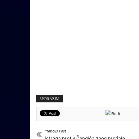
SPORAZIM
Previous Post
Istraga protiv Čengića zbog prodaje