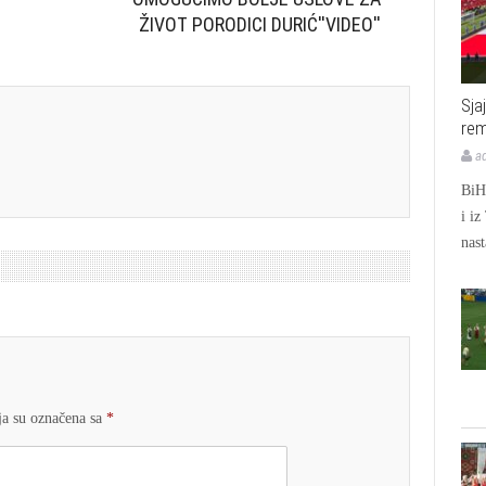
ŽIVOT PORODICI DURIĆ''VIDEO''
Sja
rem
a
BiH 
i iz
nast
a su označena sa
*