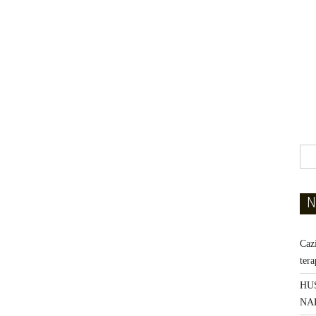
N
Caz
ter
HU
NA