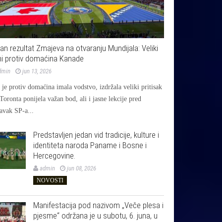
jan rezultat Zmajeva na otvaranju Mundijala: Veliki
i protiv domaćina Kanade
dmin
jun 13, 2026
je protiv domaćina imala vodstvo, izdržala veliki pritisak
 Toronta ponijela važan bod, ali i jasne lekcije pred
avak SP-a...
Predstavljen jedan vid tradicije, kulture i
identiteta naroda Paname i Bosne i
Hercegovine.
admin
jun 08, 2026
NOVOSTI
Manifestacija pod nazivom „Veče plesa i
pjesme“ održana je u subotu, 6. juna, u