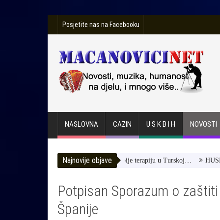
Posjetite nas na Facebooku
NASLOVNA
CAZIN
U S K B I H
NOVOSTI
Najnovije objave
Toromanović -Pomozimo joj da dobije terapiju u Turskoj…
HUSE TATA
Potpisan Sporazum o zaštiti
Španije