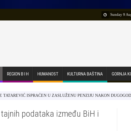
Sunday 9 Au
REGION B I H
HUMANOST
KULTURNA BAŠTINA
GORNJA K
REVIĆ ISPRAĆEN U ZASLUŽENU PENZIJU NAKON DUGOGODIŠNJEG 
 tajnih podataka između BiH i