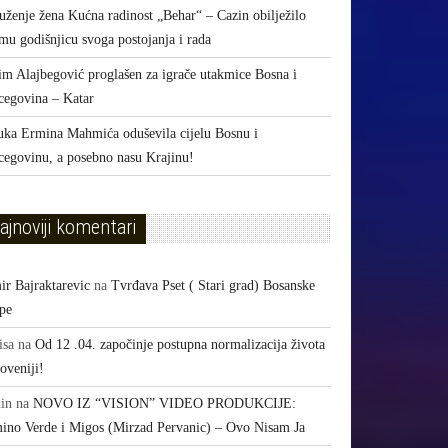
uženje žena Kućna radinost „Behar“ – Cazin obilježilo
mu godišnjicu svoga postojanja i rada
im Alajbegović proglašen za igrače utakmice Bosna i
cegovina – Katar
uka Ermina Mahmića oduševila cijelu Bosnu i
cegovinu, a posebno nasu Krajinu!
ajnoviji komentari
ir Bajraktarevic
na
Tvrđava Pset ( Stari grad) Bosanske
pe
isa
na
Od 12 .04. započinje postupna normalizacija života
oveniji!
in
na
NOVO IZ “VISION” VIDEO PRODUKCIJE:
ino Verde i Migos (Mirzad Pervanic) – Ovo Nisam Ja