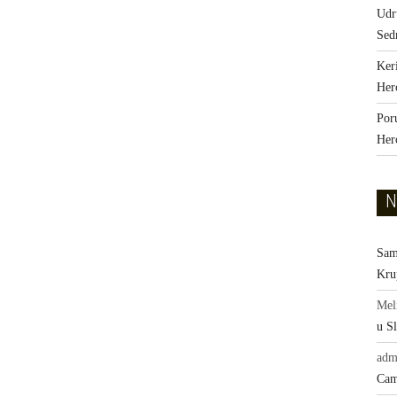
Udr
Sed
Ker
Her
Por
Her
N
Sam
Kru
Mel
u Sl
adm
Cam