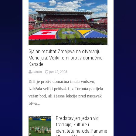
Sjajan rezultat Zmajeva na otvaranju
Mundijala: Veliki remi protiv domaćina
Kanade
admin
jun 13, 2026
BiH je protiv domaćina imala vodstvo,
izdržala veliki pritisak i iz Toronta ponijela
važan bod, ali i jasne lekcije pred nastavak
SP-a...
Predstavljen jedan vid
tradicije, kulture i
identiteta naroda Paname