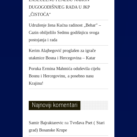
DUGOGODIŠNJEG RADA U JKP
„ČISTOĆA“
Udruženje žena Kućna radinost „Behar“ –
Cazin obilježilo Sedmu godišnjicu svoga
postojanja i rada
Kerim Alajbegović proglašen za igrače
utakmice Bosna i Hercegovina – Katar
Poruka Ermina Mahmića oduševila cijelu
Bosnu i Hercegovinu, a posebno nasu
Krajinu!
Najnoviji komentari
Samir Bajraktarevic
na
Tvrđava Pset ( Stari
grad) Bosanske Krupe