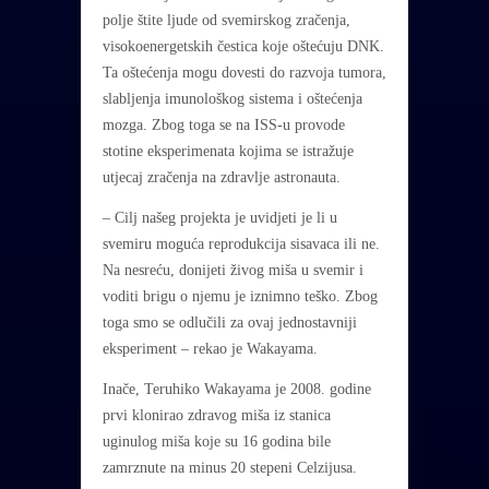
polje štite ljude od svemirskog zračenja,
visokoenergetskih čestica koje oštećuju DNK.
Ta oštećenja mogu dovesti do razvoja tumora,
slabljenja imunološkog sistema i oštećenja
mozga. Zbog toga se na ISS-u provode
stotine eksperimenata kojima se istražuje
utjecaj zračenja na zdravlje astronauta.
– Cilj našeg projekta je uvidjeti je li u
svemiru moguća reprodukcija sisavaca ili ne.
Na nesreću, donijeti živog miša u svemir i
voditi brigu o njemu je iznimno teško. Zbog
toga smo se odlučili za ovaj jednostavniji
eksperiment – rekao je Wakayama.
Inače, Teruhiko Wakayama je 2008. godine
prvi klonirao zdravog miša iz stanica
uginulog miša koje su 16 godina bile
zamrznute na minus 20 stepeni Celzijusa.