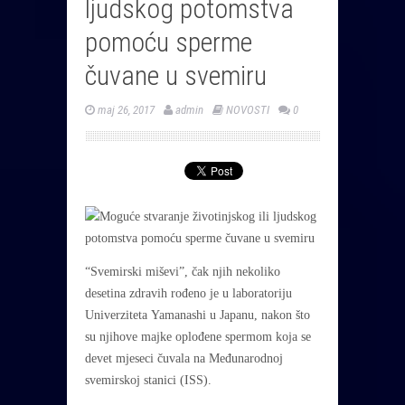
ljudskog potomstva
pomoću sperme
čuvane u svemiru
maj 26, 2017
admin
NOVOSTI
0
“Svemirski miševi”, čak njih nekoliko
desetina zdravih rođeno je u laboratoriju
Univerziteta Yamanashi u Japanu, nakon što
su njihove majke oplođene spermom koja se
devet mjeseci čuvala na Međunarodnoj
svemirskoj stanici (ISS).