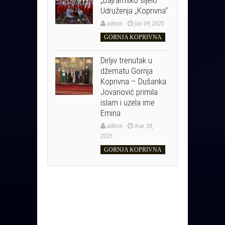
Udruženja „Koprivna“
admin
jun 09, 2025
GORNJA KOPRIVNA
Dirljiv trenutak u
džematu Gornja
Koprivna – Dušanka
Jovanović primila
islam i uzela ime
Emina
admin
mar 28,
2025
GORNJA KOPRIVNA