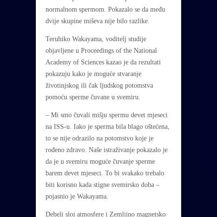
normalnom spermom. Pokazalo se da među
dvije skupine miševa nije bilo razlike.
Teruhiko Wakayama, voditelj studije
objavljene u Proceedings of the National
Academy of Sciences kazao je da rezultati
pokazuju kako je moguće stvaranje
životinjskog ili čak ljudskog potomstva
pomoću sperme čuvane u svemiru.
– Mi smo čuvali mišju spermu devet mjeseci
na ISS-u. Iako je sperma bila blago oštećena,
to se nije odrazilo na potomstvo koje je
rođeno zdravo. Naše istraživanje pokazalo je
da je u svemiru moguće čuvanje sperme
barem devet mjeseci. To bi svakako trebalo
biti korisno kada stigne svemirsko doba –
pojasnio je Wakayama.
Debeli sloj atmosfere i Zemljino magnetsko