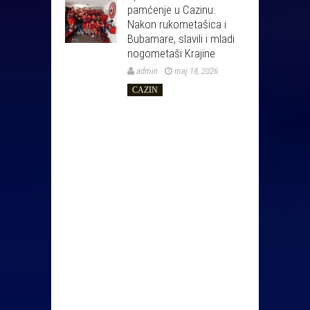
pamćenje u Cazinu:
Nakon rukometašica i
Bubamare, slavili i mladi
nogometaši Krajine
admin
maj 18, 2026
CAZIN