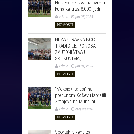
Najveća džezva na svijetu
kuha kafu za 8.000 ljudi
admin
jun 07, 2026
NOVOSTI
NEZABORAVNA NOĆ
TRADICIJE, PONOSA I
ZAJEDNIŠTVA U
SKOKOVIMA,,
admin
jun 01, 2026
NOVOSTI
“Meksički talasi” na
prepunom Koševu ispratili
Zmajeve na Mundijal,
admin
maj 30, 2026
NOVOSTI
Sportski vikend za