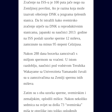
Zračenje na ISS-u je 100 puta jače nego na
Zemljinoj površini, što je razina koja može
izazvati oštećenje DNK u jezgrama tjelesnih
stanica. Da bi istražili kako svemirsko
zračenje utječe na DNK u reproduktivnim
stanicama, japanski su naučnici 2013. godine
na ISS poslali uzorke sperme 12 miševa,
zamrznute na minus 95 stepeni Celzijusa.
Nakon 288 dana boravka zamrzivači s
mišjom spermom su vraćeni. U istom
razdoblju, naučnici pod vodstvom Teruhika
Wakayame sa Univerziteta Yamanashi čuvali
su u zamrzivačima na Zemlji spermu istih
miševa.
Zatim su s oba uzorka sperme, svemirskim i
zemaljskim, oplodili mišice. Nakon nekoliko
sedmica na svijet su došla 73 “svemirska”
miša te otprilike isto toliko oplođenih