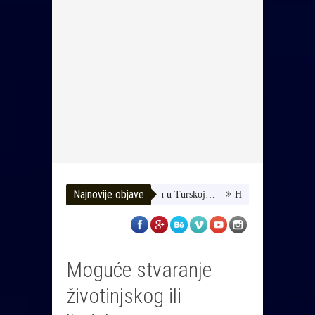
Najnovije objave
omozimo joj da dobije terapiju u Turskoj…
HUSE TATAREVIĆ ISPRA
Moguće stvaranje
životinjskog ili