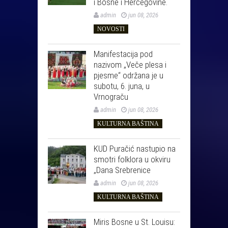
i Bosne i Hercegovine.
admin
jun 08, 2026
NOVOSTI
Manifestacija pod
nazivom „Veče plesa i
pjesme“ održana je u
subotu, 6. juna, u
Vrnograču
admin
jun 08, 2026
KULTURNA BAŠTINA
KUD Puračić nastupio na
smotri folklora u okviru
„Dana Srebrenice
admin
jun 08, 2026
KULTURNA BAŠTINA
Miris Bosne u St. Louisu: