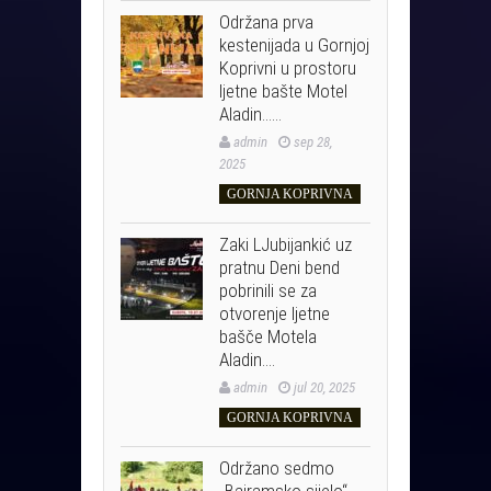
Održana prva
kestenijada u Gornjoj
Koprivni u prostoru
ljetne bašte Motel
Aladin……
admin
sep 28,
2025
GORNJA KOPRIVNA
Zaki LJubijankić uz
pratnu Deni bend
pobrinili se za
otvorenje ljetne
bašče Motela
Aladin….
admin
jul 20, 2025
GORNJA KOPRIVNA
Održano sedmo
„Bajramsko sijelo“