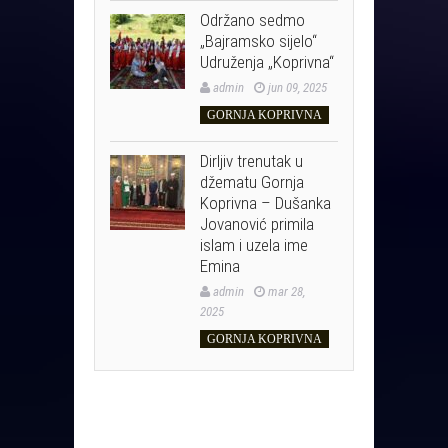
Održano sedmo
„Bajramsko sijelo“
Udruženja „Koprivna“
admin
jun 09, 2025
GORNJA KOPRIVNA
Dirljiv trenutak u
džematu Gornja
Koprivna – Dušanka
Jovanović primila
islam i uzela ime
Emina
admin
mar 28,
2025
GORNJA KOPRIVNA