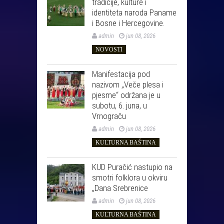
tradicije, kulture i
identiteta naroda Paname
i Bosne i Hercegovine.
admin
jun 08, 2026
NOVOSTI
Manifestacija pod
nazivom „Veče plesa i
pjesme“ održana je u
subotu, 6. juna, u
Vrnograču
admin
jun 08, 2026
KULTURNA BAŠTINA
KUD Puračić nastupio na
smotri folklora u okviru
„Dana Srebrenice
admin
jun 08, 2026
KULTURNA BAŠTINA