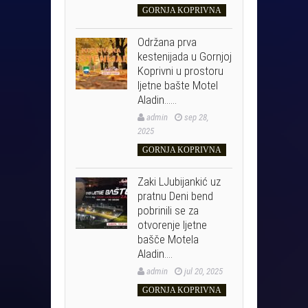
GORNJA KOPRIVNA
Održana prva
kestenijada u Gornjoj
Koprivni u prostoru
ljetne bašte Motel
Aladin……
admin
sep 28,
2025
GORNJA KOPRIVNA
Zaki LJubijankić uz
pratnu Deni bend
pobrinili se za
otvorenje ljetne
bašče Motela
Aladin….
admin
jul 20, 2025
GORNJA KOPRIVNA