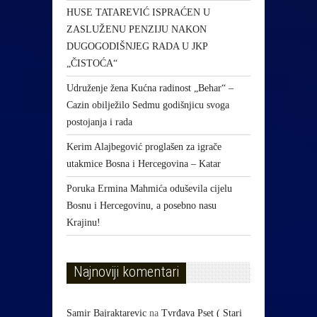
HUSE TATAREVIĆ ISPRAĆEN U
ZASLUŽENU PENZIJU NAKON
DUGOGODIŠNJEG RADA U JKP
„ČISTOĆA“
Udruženje žena Kućna radinost „Behar“ –
Cazin obilježilo Sedmu godišnjicu svoga
postojanja i rada
Kerim Alajbegović proglašen za igrače
utakmice Bosna i Hercegovina – Katar
Poruka Ermina Mahmića oduševila cijelu
Bosnu i Hercegovinu, a posebno nasu
Krajinu!
Najnoviji komentari
Samir Bajraktarevic
na
Tvrđava Pset ( Stari