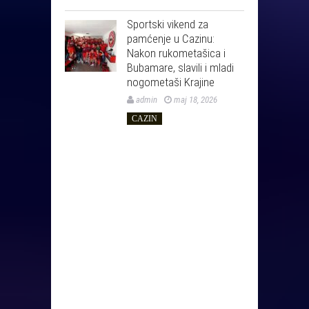
Sportski vikend za
pamćenje u Cazinu:
Nakon rukometašica i
Bubamare, slavili i mladi
nogometaši Krajine
admin
maj 18, 2026
CAZIN