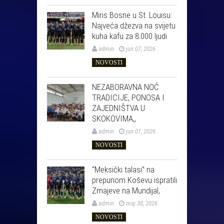
Miris Bosne u St. Louisu:
Najveća džezva na svijetu
kuha kafu za 8.000 ljudi
admin
jun 07, 2026
NOVOSTI
NEZABORAVNA NOĆ
TRADICIJE, PONOSA I
ZAJEDNIŠTVA U
SKOKOVIMA,,
admin
jun 01, 2026
NOVOSTI
“Meksički talasi” na
prepunom Koševu ispratili
Zmajeve na Mundijal,
admin
maj 30, 2026
NOVOSTI