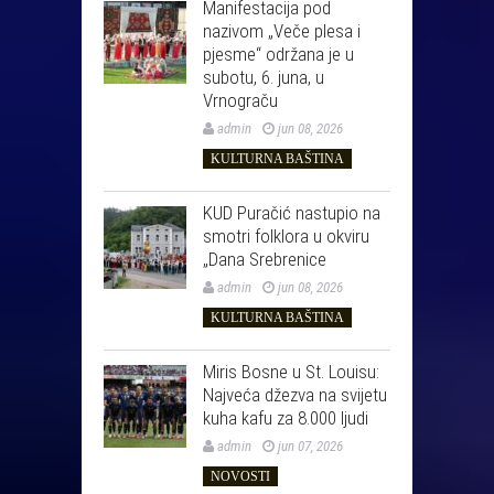
Manifestacija pod
nazivom „Veče plesa i
pjesme“ održana je u
subotu, 6. juna, u
Vrnograču
admin
jun 08, 2026
KULTURNA BAŠTINA
KUD Puračić nastupio na
smotri folklora u okviru
„Dana Srebrenice
admin
jun 08, 2026
KULTURNA BAŠTINA
Miris Bosne u St. Louisu:
Najveća džezva na svijetu
kuha kafu za 8.000 ljudi
admin
jun 07, 2026
NOVOSTI