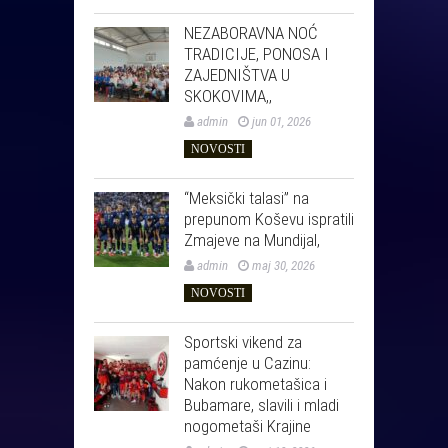
NEZABORAVNA NOĆ
TRADICIJE, PONOSA I
ZAJEDNIŠTVA U
SKOKOVIMA,,
admin
jun 01, 2026
NOVOSTI
“Meksički talasi” na
prepunom Koševu ispratili
Zmajeve na Mundijal,
admin
maj 30, 2026
NOVOSTI
Sportski vikend za
pamćenje u Cazinu:
Nakon rukometašica i
Bubamare, slavili i mladi
nogometaši Krajine