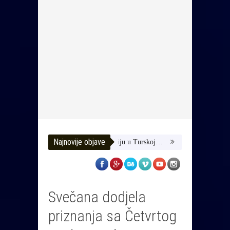
Najnovije objave
-Pomozimo joj da dobije terapiju u Turskoj…
HUSE TATAREVIĆ ISPR
Svečana dodjela
priznanja sa Četvrtog