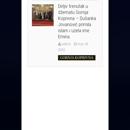
Dirljiv trenutak u
džematu Gornja
Koprivna – Dušanka
Jovanović primila
islam i uzela ime
Emina
admin
mar 28,
2025
GORNJA KOPRIVNA