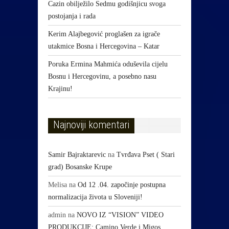
Cazin obilježilo Sedmu godišnjicu svoga
postojanja i rada
Kerim Alajbegović proglašen za igrače
utakmice Bosna i Hercegovina – Katar
Poruka Ermina Mahmića oduševila cijelu
Bosnu i Hercegovinu, a posebno nasu
Krajinu!
Najnoviji komentari
Samir Bajraktarevic
na
Tvrđava Pset ( Stari
grad) Bosanske Krupe
Melisa
na
Od 12 .04. započinje postupna
normalizacija života u Sloveniji!
admin
na
NOVO IZ “VISION” VIDEO
PRODUKCIJE: Camino Verde i Migos