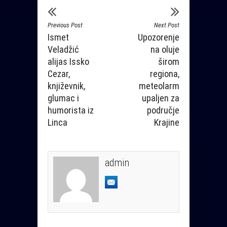
Previous Post
Next Post
Ismet
Upozorenje
Veladžić
na oluje
alijas Issko
širom
Cezar,
regiona,
književnik,
meteolarm
glumac i
upaljen za
humorista iz
područje
Linca
Krajine
admin