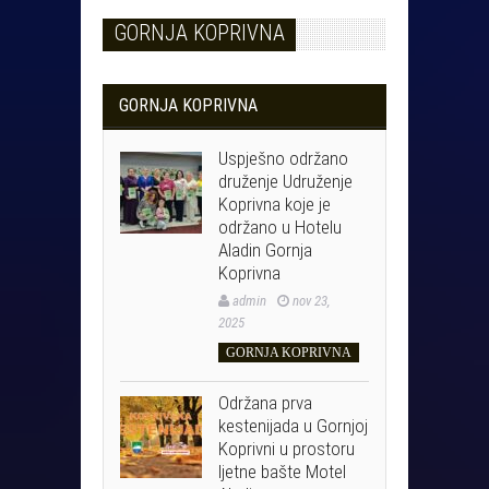
GORNJA KOPRIVNA
GORNJA KOPRIVNA
Uspješno održano
druženje Udruženje
Koprivna koje je
održano u Hotelu
Aladin Gornja
Koprivna
admin
nov 23,
2025
GORNJA KOPRIVNA
Održana prva
kestenijada u Gornjoj
Koprivni u prostoru
ljetne bašte Motel