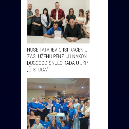
HUSE TATAREVIĆ ISPRAĆEN U
ZASLUŽENU PENZIJU NAKON
DUGOGODIŠNJEG RADA U JKP
„ČISTOĆA“