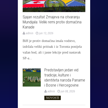
Sjajan rezultat Zmajeva na otvaranju
Mundijala: Veliki remi protiv domaćina
Kanade
admin
jun 13, 2026
BiH je protiv domaćina imala vodstvo,
izdržala veliki pritisak i iz Toronta ponijela
važan bod, ali i jasne lekcije pred nastavak
SP-a...
Predstavljen jedan vid
tradicije, kulture i
identiteta naroda Paname
i Bosne i Hercegovine.
admin
jun 08, 2026
NOVOSTI