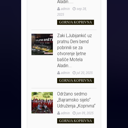
Aladin……
admin
sep 28,
2025
GORNJA KOPRIVNA
Zaki LJubijankić uz
pratnu Deni bend
pobrinili se za
otvorenje ljetne
bašče Motela
Aladin….
admin
jul 20, 2025
GORNJA KOPRIVNA
Održano sedmo
„Bajramsko sijelo“
Udruženja „Koprivna“
admin
jun 09, 2025
GORNJA KOPRIVNA