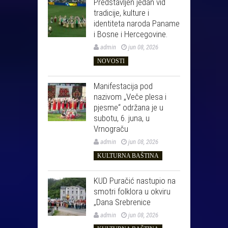
Predstavljen jedan vid
tradicije, kulture i
identiteta naroda Paname
i Bosne i Hercegovine.
admin
jun 08, 2026
NOVOSTI
Manifestacija pod
nazivom „Veče plesa i
pjesme“ održana je u
subotu, 6. juna, u
Vrnograču
admin
jun 08, 2026
KULTURNA BAŠTINA
KUD Puračić nastupio na
smotri folklora u okviru
„Dana Srebrenice
admin
jun 08, 2026