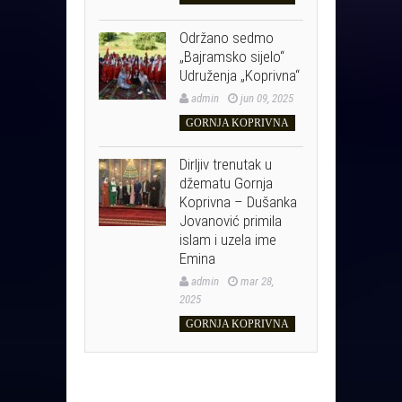
Održano sedmo
„Bajramsko sijelo“
Udruženja „Koprivna“
admin
jun 09, 2025
GORNJA KOPRIVNA
Dirljiv trenutak u
džematu Gornja
Koprivna – Dušanka
Jovanović primila
islam i uzela ime
Emina
admin
mar 28,
2025
GORNJA KOPRIVNA