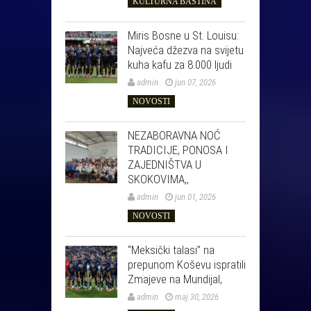
KULTURNA BAŠTINA
Miris Bosne u St. Louisu:
Najveća džezva na svijetu
kuha kafu za 8.000 ljudi
admin
jun 07, 2026
NOVOSTI
NEZABORAVNA NOĆ
TRADICIJE, PONOSA I
ZAJEDNIŠTVA U
SKOKOVIMA,,
admin
jun 01, 2026
NOVOSTI
“Meksički talasi” na
prepunom Koševu ispratili
Zmajeve na Mundijal,
admin
maj 30, 2026