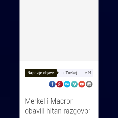
Najnovije objave
Pomozimo joj da dobije terapiju u Turskoj…
HUSE TATAREVIĆ ISPR
Merkel i Macron
obavili hitan razgovor