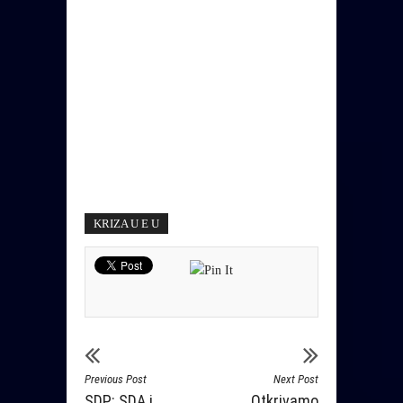
KRIZA U E U
Previous Post
Next Post
SDP: SDA i
Otkrivamo