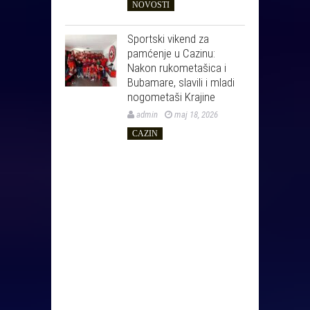
NOVOSTI
Sportski vikend za
pamćenje u Cazinu:
Nakon rukometašica i
Bubamare, slavili i mladi
nogometaši Krajine
admin
maj 18, 2026
CAZIN