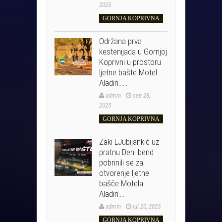
2025
GORNJA KOPRIVNA
Održana prva
kestenijada u Gornjoj
Koprivni u prostoru
ljetne bašte Motel
Aladin……
admin
sep 28,
2025
GORNJA KOPRIVNA
Zaki LJubijankić uz
pratnu Deni bend
pobrinili se za
otvorenje ljetne
bašče Motela
Aladin….
admin
jul 20, 2025
GORNJA KOPRIVNA