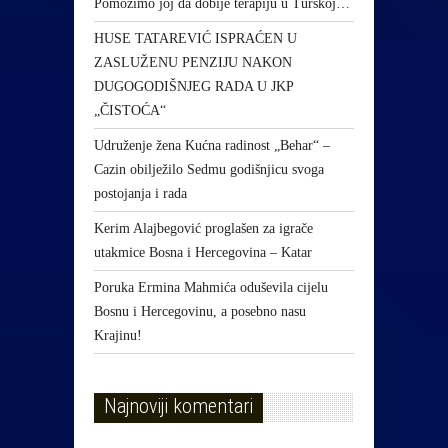
Pomozimo joj da dobije terapiju u Turskoj…
HUSE TATAREVIĆ ISPRAĆEN U
ZASLUŽENU PENZIJU NAKON
DUGOGODIŠNJEG RADA U JKP
„ČISTOĆA“
Udruženje žena Kućna radinost „Behar“ –
Cazin obilježilo Sedmu godišnjicu svoga
postojanja i rada
Kerim Alajbegović proglašen za igrače
utakmice Bosna i Hercegovina – Katar
Poruka Ermina Mahmića oduševila cijelu
Bosnu i Hercegovinu, a posebno nasu
Krajinu!
Najnoviji komentari