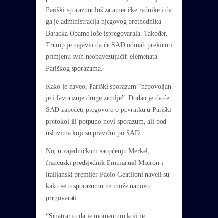
Pariški sporazum loš za američke radnike i da
ga je administracija njegovog prethodnika
Baracka Obame loše ispregovarala. Također,
Trump je najavio da će SAD odmah prekinuti
primjenu svih neobavezujućih elemenata
Pariškog sporazuma.
Kako je naveo, Pariški sporazum “nepovoljan
je i favorizuje druge zemlje”. Dodao je da će
SAD započeti pregovore o povratku u Pariški
protokol ili potpuno novi sporazum, ali pod
uslovima koji su pravični po SAD.
No, u zajedničkom saopćenju Merkel,
francuski predsjednik Emmanuel Macron i
italijanski premijer Paolo Gentiloni naveli su
kako se o sporazumu ne može nanovo
pregovarati.
“Smatramo da je momentum koji je