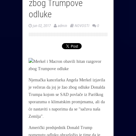
zbog Trumpove
odluke
jun 02, 2017
admin
NOVOSTI
0
Njemačka kancelarka Angela Merkel izjavila
je večeras da joj je žao zbog odluke Donalda
Trumpa kojom se SAD povlače iz Pariškog
sporazuma o klimatskim promjenama, ali da
će nastaviti s naporima da se “sačuva naša
Zemlja”.
Američki predsjednik Donald Trump
pomenutu odluku obrazložio je time da je