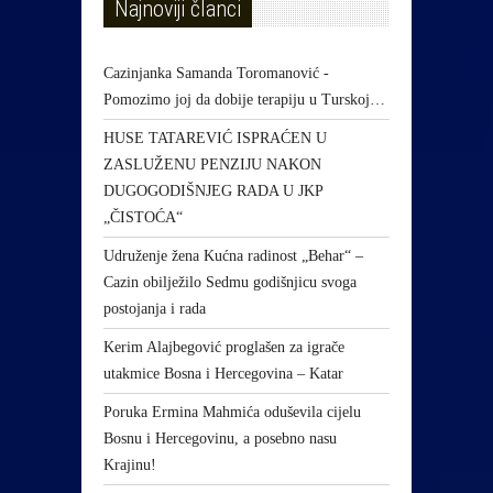
Najnoviji članci
Cazinjanka Samanda Toromanović -
Pomozimo joj da dobije terapiju u Turskoj…
HUSE TATAREVIĆ ISPRAĆEN U
ZASLUŽENU PENZIJU NAKON
DUGOGODIŠNJEG RADA U JKP
„ČISTOĆA“
Udruženje žena Kućna radinost „Behar“ –
Cazin obilježilo Sedmu godišnjicu svoga
postojanja i rada
Kerim Alajbegović proglašen za igrače
utakmice Bosna i Hercegovina – Katar
Poruka Ermina Mahmića oduševila cijelu
Bosnu i Hercegovinu, a posebno nasu
Krajinu!