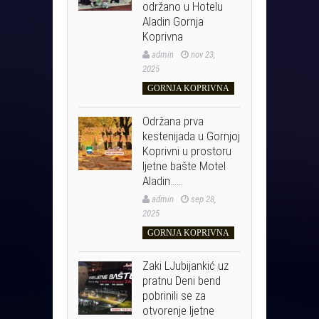
održano u Hotelu
Aladin Gornja
Koprivna
admin
nov 23,
2025
GORNJA KOPRIVNA
Održana prva
kestenijada u Gornjoj
Koprivni u prostoru
ljetne bašte Motel
Aladin……
admin
sep 28,
2025
GORNJA KOPRIVNA
Zaki LJubijankić uz
pratnu Deni bend
pobrinili se za
otvorenje ljetne