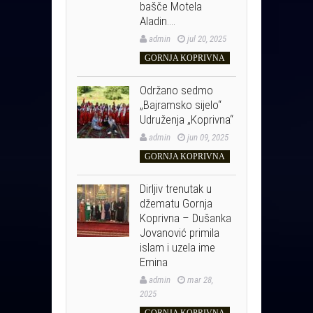
bašče Motela
Aladin….
admin
jul 20, 2025
GORNJA KOPRIVNA
Održano sedmo
„Bajramsko sijelo“
Udruženja „Koprivna“
admin
jun 09, 2025
GORNJA KOPRIVNA
Dirljiv trenutak u
džematu Gornja
Koprivna – Dušanka
Jovanović primila
islam i uzela ime
Emina
admin
mar 28,
2025
GORNJA KOPRIVNA