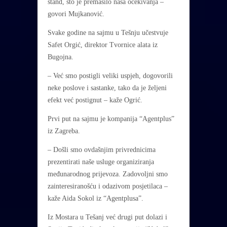
štand, što je premašilo naša očekivanja –
govori Mujkanović.
Svake godine na sajmu u Tešnju učestvuje
Safet Orgić, direktor Tvornice alata iz
Bugojna.
– Već smo postigli veliki uspjeh, dogovorili
neke poslove i sastanke, tako da je željeni
efekt već postignut – kaže Ogrić.
Prvi put na sajmu je kompanija “Agentplus”
iz Zagreba.
– Došli smo ovdašnjim privrednicima
prezentirati naše usluge organiziranja
međunarodnog prijevoza. Zadovoljni smo
zainteresiranošću i odazivom posjetilaca –
kaže Aida Sokol iz “Agentplusa”.
Iz Mostara u Tešanj već drugi put dolazi i