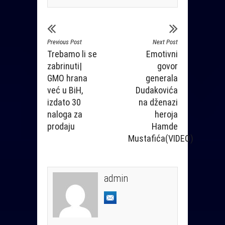
Previous Post
Next Post
Trebamo li se
Emotivni
zabrinuti|
govor
GMO hrana
generala
već u BiH,
Dudakovića
izdato 30
na dženazi
naloga za
heroja
prodaju
Hamde
Mustafića(VIDEO)
admin