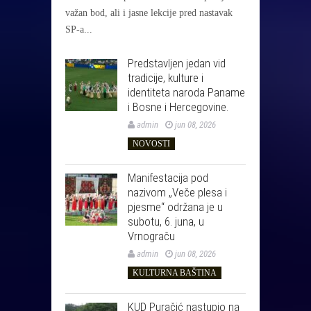
važan bod, ali i jasne lekcije pred nastavak
SP-a...
Predstavljen jedan vid
tradicije, kulture i
identiteta naroda Paname
i Bosne i Hercegovine.
admin
jun 08, 2026
NOVOSTI
Manifestacija pod
nazivom „Veče plesa i
pjesme“ održana je u
subotu, 6. juna, u
Vrnograču
admin
jun 08, 2026
KULTURNA BAŠTINA
KUD Puračić nastupio na