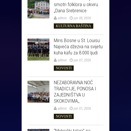
smotri folklora u okviru
„Dana Srebrenice
admin
jun 08, 2026
KULTURNA BAŠTINA
Miris Bosne u St. Louisu:
Najveća džezva na svijetu
kuha kafu za 8.000 ljudi
admin
jun 07, 2026
NOVOSTI
NEZABORAVNA NOĆ
TRADICIJE, PONOSA I
ZAJEDNIŠTVA U
SKOKOVIMA,,
admin
jun 01, 2026
NOVOSTI
“Meksički talasi” na