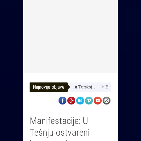
Najnovije objave
omozimo joj da dobije terapiju u Turskoj…
HUSE TATAREVIĆ ISPRA
Manifestacije: U
Tešnju ostvareni