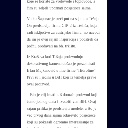
koje se koriste za vrelovode i toplovode, s
čim su željeli upoznati posjetioce sajma.
Vinko Šaporac je treći put na sajmu u Tešnju.
On predstavlja firmu GIP-2 iz Teslića, koja
radi isključivo za austrijsku firmu, no navodi
da im je ovaj sajam inspiracija i podstrek da
počnu prodavati na bh. tržištu.
Iz Kraševa kod Tešnja proizvodnju
dekorativnog kamena došao je prezentirati
Irfan Mujkanović u ime firme “Hidroline”.
Prvi su i jedini u BiH koji iz temelja prave
ovaj proizvod.
– Bio je cilj imati naš domaći proizvod koji
ćemo jednog dana i izvoziti van BiH. Ovaj
sajam prilika je predstaviti modele, a što je
već prvog dana sajma oduševilo posjetioce
koji su pokazali ogromno interesiranje za