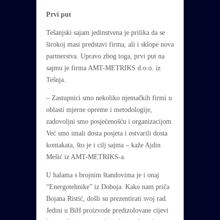
Prvi put
Tešanjski sajam jedinstvena je prilika da se
širokoj masi predstavi firma, ali i sklope nova
partnerstva. Upravo zbog toga, prvi put na
sajmu je firma AMT-METRIKS d.o.o. iz
Tešnja.
– Zastupnici smo nekoliko njemačkih firmi u
oblasti mjerne opreme i metodologije,
zadovoljni smo posjećenošću i organizacijom.
Već smo imali dosta posjeta i ostvarili dosta
kontakata, što je i cilj sajma – kaže Ajdin
Mešić iz AMT-METRIKS-a.
U halama s brojnim štandovima je i onaj
“Energotehnike” iz Doboja. Kako nam priča
Bojana Ristić, došli su prezentirati svoj rad.
Jedini u BiH proizvode predizolovane cijevi