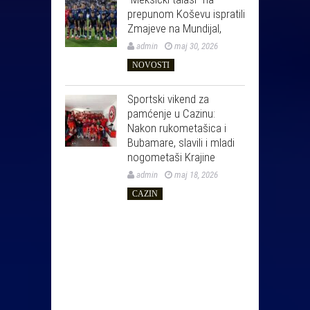
prepunom Koševu ispratili
Zmajeve na Mundijal,
admin
maj 30, 2026
NOVOSTI
Sportski vikend za
pamćenje u Cazinu:
Nakon rukometašica i
Bubamare, slavili i mladi
nogometaši Krajine
admin
maj 18, 2026
CAZIN