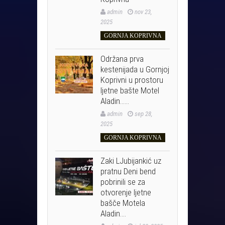
admin
nov 23,
2025
GORNJA KOPRIVNA
Održana prva
kestenijada u Gornjoj
Koprivni u prostoru
ljetne bašte Motel
Aladin……
admin
sep 28,
2025
GORNJA KOPRIVNA
Zaki LJubijankić uz
pratnu Deni bend
pobrinili se za
otvorenje ljetne
bašče Motela
Aladin….