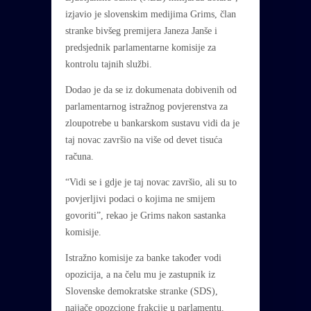
izjavio je slovenskim medijima Grims, član
stranke bivšeg premijera Janeza Janše i
predsjednik parlamentarne komisije za
kontrolu tajnih službi.
Dodao je da se iz dokumenata dobivenih od
parlamentarnog istražnog povjerenstva za
zloupotrebe u bankarskom sustavu vidi da je
taj novac završio na više od devet tisuća
računa.
“Vidi se i gdje je taj novac završio, ali su to
povjerljivi podaci o kojima ne smijem
govoriti”, rekao je Grims nakon sastanka
komisije.
Istražno komisije za banke također vodi
opozicija, a na čelu mu je zastupnik iz
Slovenske demokratske stranke (SDS),
najjače opozcione frakcije u parlamentu.