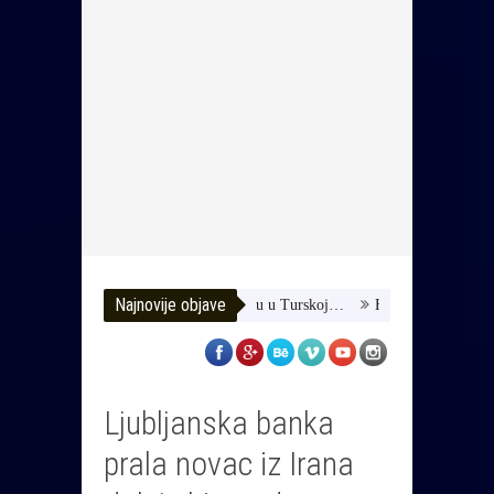
Najnovije objave
-Pomozimo joj da dobije terapiju u Turskoj…
HUSE TATAREVIĆ ISPR
Ljubljanska banka
prala novac iz Irana