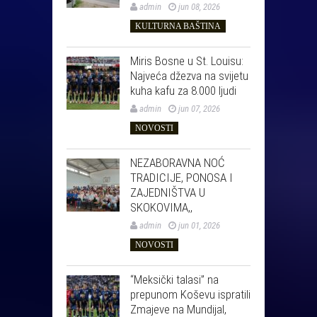
admin
jun 08, 2026
KULTURNA BAŠTINA
Miris Bosne u St. Louisu:
Najveća džezva na svijetu
kuha kafu za 8.000 ljudi
admin
jun 07, 2026
NOVOSTI
NEZABORAVNA NOĆ
TRADICIJE, PONOSA I
ZAJEDNIŠTVA U
SKOKOVIMA,,
admin
jun 01, 2026
NOVOSTI
“Meksički talasi” na
prepunom Koševu ispratili
Zmajeve na Mundijal,