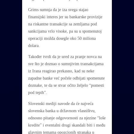
Grims sumnja da je iza svega stajao
finansijski interes jer su bankarske provizije
na riskantne transakcije sa zemljama pod
sankcijama vrlo visoke, pa su u spomenutoj
operaciji možda dosegle oko 50 miliona
dolara.
Također tvrdi da je ured za pranje novca na
sve što je doznao o sumnjivim transakcijama
iz Irana reagirao prekasno, kad su neke
zapadne banke već počele odbijati spomenute
doznake, te da se stvar očito željelo “pomesti
pod tepih”.
Slovenski mediji navode da će najveća
slovenska banka u državnom vlasništvu,
odnosno pitanje odgovornosti za njezine “loše
kredite” i eventalni drugi skandali biti i među
glavnim temama opozcionih stranaka u