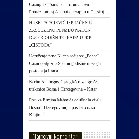
Cazinjanka Samanda Toromanović -
Pomozimo joj da dobije terapiju u Turskoj…
HUSE TATAREVIĆ ISPRAĆEN U
ZASLUŽENU PENZIJU NAKON
DUGOGODIŠNJEG RADA U JKP
„ČISTOĆA“
Udruženje žena Kućna radinost „Behar“ –
Cazin obilježilo Sedmu godišnjicu svoga
postojanja i rada
Kerim Alajbegović proglašen za igrače
utakmice Bosna i Hercegovina – Katar
Poruka Ermina Mahmića oduševila cijelu
Bosnu i Hercegovinu, a posebno nasu
Krajinu!
Najnoviji komentari