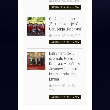
admin
jul 20, 2025
GORNJA KOPRIVNA
Održano sedmo
„Bajramsko sijelo“
Udruženja „Koprivna“
admin
jun 09, 2025
GORNJA KOPRIVNA
Dirljiv trenutak u
džematu Gornja
Koprivna – Dušanka
Jovanović primila
islam i uzela ime
Emina
admin
mar 28,
2025
GORNJA KOPRIVNA