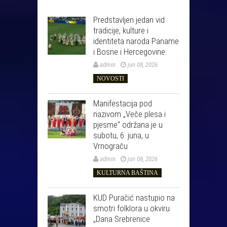
Predstavljen jedan vid
tradicije, kulture i
identiteta naroda Paname
i Bosne i Hercegovine.
admin
jun 08, 2026
NOVOSTI
Manifestacija pod
nazivom „Veče plesa i
pjesme“ održana je u
subotu, 6. juna, u
Vrnograču
admin
jun 08, 2026
KULTURNA BAŠTINA
KUD Puračić nastupio na
smotri folklora u okviru
„Dana Srebrenice