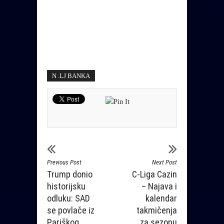
N .LJ BANKA
Previous Post
Next Post
Trump donio
C-Liga Cazin
historijsku
– Najava i
odluku: SAD
kalendar
se povlače iz
takmičenja
Pariškog
za sezonu