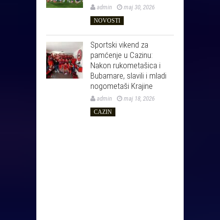
admin
maj 30, 2026
NOVOSTI
Sportski vikend za
pamćenje u Cazinu:
Nakon rukometašica i
Bubamare, slavili i mladi
nogometaši Krajine
admin
maj 18, 2026
CAZIN