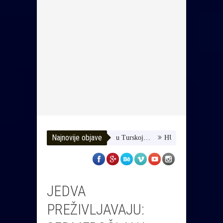
Najnovije objave
mozimo joj da dobije terapiju u Turskoj…
HUSE TATAREVIĆ ISPRAĆ
JEDVA
PREŽIVLJAVAJU: