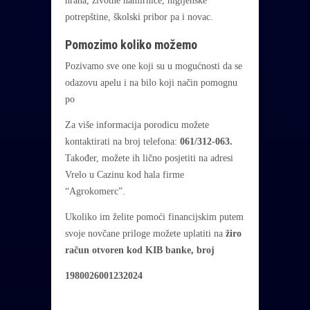
hrana, životne namirnice, higijenske
potrepštine, školski pribor pa i novac.
Pomozimo koliko možemo
Pozivamo sve one koji su u mogućnosti da se
odazovu apelu i na bilo koji način pomognu
po
Za više informacija porodicu možete
kontaktirati na broj telefona:
061/312-063.
Također, možete ih lično posjetiti na adresi
Vrelo u Cazinu kod hala firme
“Agrokomerc”.
Ukoliko im želite pomoći financijskim putem
svoje novčane priloge možete uplatiti na
žiro
račun otvoren kod KIB banke, broj
1980026001232024