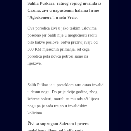
Saliha Puškara, ratnog vojnog invalida iz
Cazina, živi u napuštenim halama firme
“Agrokomerc”, u selu Vrelo.
Ova porodica živi u jako teškim uslovima
posebno jer Salih nije u mogućnosti raditi
bilo kakve poslove. Jedva preživljavaju od
300 KM mjesečnih primanja, od čega
porodica pola novca potroši samo na
lijekove.
Salih Puškar je u proteklom ratu ostao invalid
u desnu nogu. Do prije dvije godine, zbog
šećerne bolesti, morali su mu odsjeći lijevu
nogu pa je sada trajno u invalidskim
kolicima.
Živi sa suprugom Safetom i petero
maloljetne djece, od kojih troje