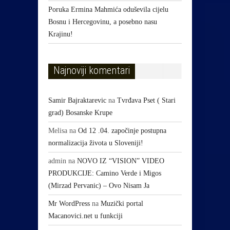
Poruka Ermina Mahmića oduševila cijelu
Bosnu i Hercegovinu, a posebno nasu
Krajinu!
Najnoviji komentari
Samir Bajraktarevic
na
Tvrđava Pset ( Stari
grad) Bosanske Krupe
Melisa
na
Od 12 .04. započinje postupna
normalizacija života u Sloveniji!
admin
na
NOVO IZ “VISION” VIDEO
PRODUKCIJE: Camino Verde i Migos
(Mirzad Pervanic) – Ovo Nisam Ja
Mr WordPress
na
Muzički portal
Macanovici.net u funkciji