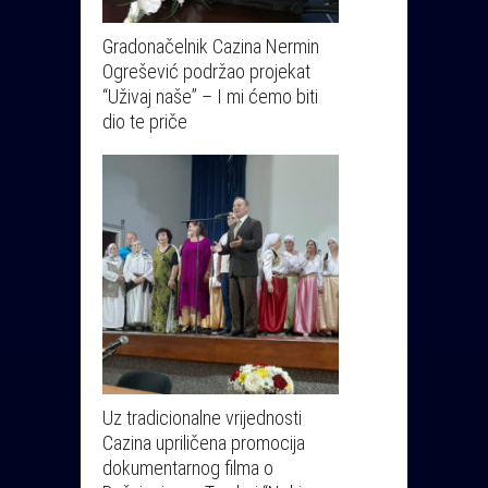
Gradonačelnik Cazina Nermin
Ogrešević podržao projekat
“Uživaj naše” – I mi ćemo biti
dio te priče
Uz tradicionalne vrijednosti
Cazina upriličena promocija
dokumentarnog filma o