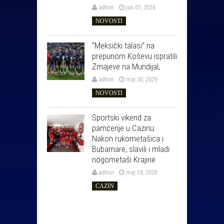
admin
jun 01, 2026
NOVOSTI
“Meksički talasi” na
prepunom Koševu ispratili
Zmajeve na Mundijal,
admin
maj 30, 2026
NOVOSTI
Sportski vikend za
pamćenje u Cazinu:
Nakon rukometašica i
Bubamare, slavili i mladi
nogometaši Krajine
admin
maj 18, 2026
CAZIN