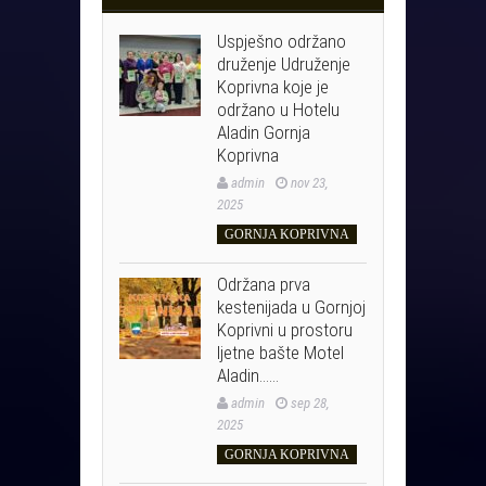
Uspješno održano
druženje Udruženje
Koprivna koje je
održano u Hotelu
Aladin Gornja
Koprivna
admin
nov 23,
2025
GORNJA KOPRIVNA
Održana prva
kestenijada u Gornjoj
Koprivni u prostoru
ljetne bašte Motel
Aladin……
admin
sep 28,
2025
GORNJA KOPRIVNA