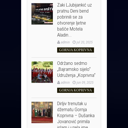
Zaki LJubijankić uz
pratnu Deni bend
pobrinili se za
otvorenje ljetne
bašče Motela
Aladin….
admin
jul 20, 2025
GORNJA KOPRIVNA
Održano sedmo
„Bajramsko sijelo“
Udruženja „Koprivna“
admin
jun 09, 2025
GORNJA KOPRIVNA
Dirljiv trenutak u
džematu Gornja
Koprivna – Dušanka
Jovanović primila
islam i uzela ime