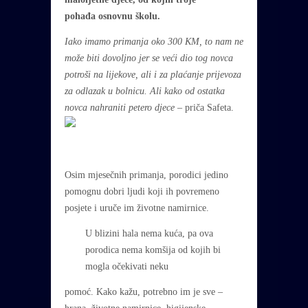
pohađa osnovnu školu.
Iako imamo primanja oko 300 KM, to nam ne
može biti dovoljno jer se veći dio tog novca
potroši na lijekove, ali i za plaćanje prijevoza
za odlazak u bolnicu. Ali kako od ostatka
novca nahraniti petero djece
– priča Safeta.
Osim mjesečnih primanja, porodici jedino
pomognu dobri ljudi koji ih povremeno
posjete i uruče im životne namirnice.
U blizini hala nema kuća, pa ova
porodica nema komšija od kojih bi
mogla očekivati neku
pomoć. Kako kažu, potrebno im je sve –