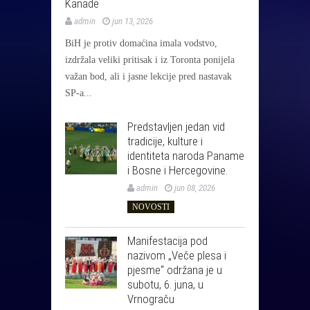
Kanade
admin
jun 13, 2026
BiH je protiv domaćina imala vodstvo,
izdržala veliki pritisak i iz Toronta ponijela
važan bod, ali i jasne lekcije pred nastavak
SP-a...
Predstavljen jedan vid
tradicije, kulture i
identiteta naroda Paname
i Bosne i Hercegovine.
admin
jun 08, 2026
NOVOSTI
Manifestacija pod
nazivom „Veče plesa i
pjesme“ održana je u
subotu, 6. juna, u
Vrnograču