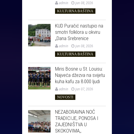
admin
jun 08, 2026
KULTURNA BAŠTINA
KUD Puračić nastupio na
smotri folklora u okviru
„Dana Srebrenice
admin
jun 08, 2026
KULTURNA BAŠTINA
Miris Bosne u St. Louisu:
Najveća džezva na svijetu
kuha kafu za 8.000 ljudi
admin
jun 07, 2026
NOVOSTI
NEZABORAVNA NOĆ
TRADICIJE, PONOSA I
ZAJEDNIŠTVA U
SKOKOVIMA,,