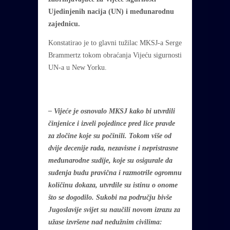
Ujedinjenih nacija (UN) i međunarodnu
zajednicu.
Konstatirao je to glavni tužilac MKSJ-a Serge
Brammertz tokom obraćanja Vijeću sigurnosti
UN-a u New Yorku.
– Vijeće je osnovalo MKSJ kako bi utvrdili
činjenice i izveli pojedince pred lice pravde
za zločine koje su počinili. Tokom više od
dvije decenije rada, nezavisne i nepristrasne
međunarodne sudije, koje su osigurale da
suđenja budu pravična i razmotrile ogromnu
količinu dokaza, utvrdile su istinu o onome
što se dogodilo. Sukobi na području bivše
Jugoslavije svijet su naučili novom izrazu za
užase izvršene nad nedužnim civilima: