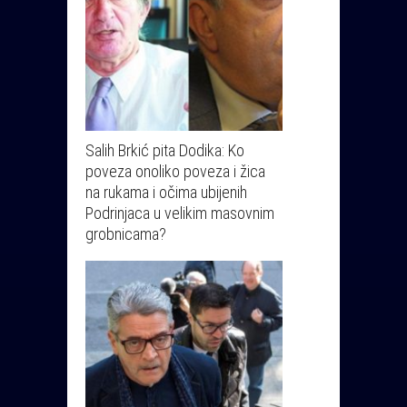
Salih Brkić pita Dodika: Ko
poveza onoliko poveza i žica
na rukama i očima ubijenih
Podrinjaca u velikim masovnim
grobnicama?