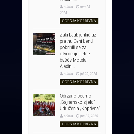
admin
sep 28,
2025
GORNJA KOPRIVNA
Zaki LJubijankić uz
pratnu Deni bend
pobrinili se za
otvorenje ljetne
bašče Motela
Aladin….
admin
jul 20, 2025
GORNJA KOPRIVNA
Održano sedmo
„Bajramsko sijelo“
Udruženja „Koprivna“
admin
jun 09, 2025
GORNJA KOPRIVNA