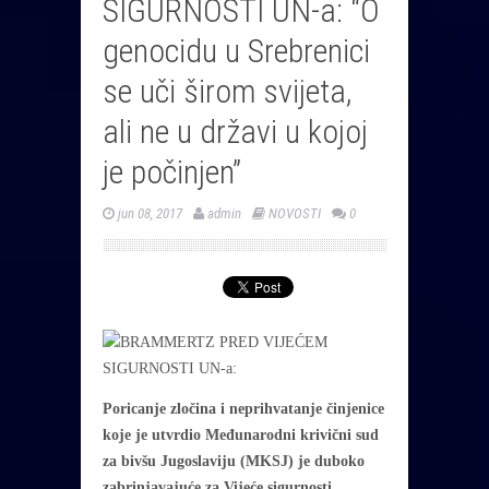
SIGURNOSTI UN-a: “O
genocidu u Srebrenici
se uči širom svijeta,
ali ne u državi u kojoj
je počinjen”
jun 08, 2017
admin
NOVOSTI
0
Poricanje zločina i neprihvatanje činjenice
koje je utvrdio Međunarodni krivični sud
za bivšu Jugoslaviju (MKSJ) je duboko
zabrinjavajuće za Vijeće sigurnosti