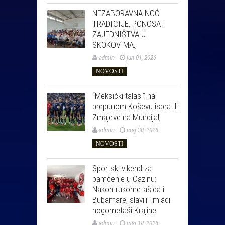
NEZABORAVNA NOĆ
TRADICIJE, PONOSA I
ZAJEDNIŠTVA U
SKOKOVIMA,,
admin
jun 01, 2026
NOVOSTI
“Meksički talasi” na
prepunom Koševu ispratili
Zmajeve na Mundijal,
admin
maj 30, 2026
NOVOSTI
Sportski vikend za
pamćenje u Cazinu:
Nakon rukometašica i
Bubamare, slavili i mladi
nogometaši Krajine
admin
maj 18, 2026