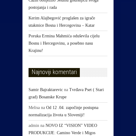
Cazin obilježilo Sedmu godišnjicu svoga
postojanja i rada
Kerim Alajbegović proglašen za igrače
utakmice Bosna i Hercegovina – Katar
Poruka Ermina Mahmića oduševila cijelu
Bosnu i Hercegovinu, a posebno nasu
Krajinu!
Najnoviji komentari
Samir Bajraktarevic
na
Tvrđava Pset ( Stari
grad) Bosanske Krupe
Melisa
na
Od 12 .04. započinje postupna
normalizacija života u Sloveniji!
admin
na
NOVO IZ “VISION” VIDEO
PRODUKCIJE: Camino Verde i Migos