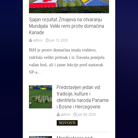
Sjajan rezultat Zmajeva na otvaranju
Mundijala: Veliki remi protiv domaćina
Kanade
admin
jun 13, 2026
BiH je protiv domaćina imala vodstvo,
izdržala veliki pritisak i iz Toronta ponijela
važan bod, ali i jasne lekcije pred nastavak
SP-a...
Predstavljen jedan vid
tradicije, kulture i
identiteta naroda Paname
i Bosne i Hercegovine.
admin
jun 08, 2026
NOVOSTI
Manifestacija pod