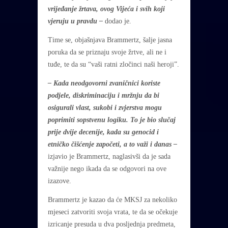
vrijeđanje žrtava, ovog Vijeća i svih koji
vjeruju u pravdu –
dodao je.
Time se, objašnjava Brammertz, šalje jasna
poruka da se priznaju svoje žrtve, ali ne i
tuđe, te da su “vaši ratni zločinci naši heroji”.
– Kada neodgovorni zvaničnici koriste
podjele, diskriminaciju i mržnju da bi
osigurali vlast, sukobi i zvjerstva mogu
poprimiti sopstvenu logiku. To je bio slučaj
prije dvije decenije, kada su genocid i
etničko čišćenje započeti, a to važi i danas –
izjavio je Brammertz, naglasivši da je sada
važnije nego ikada da se odgovori na ove
izazove.
Brammertz je kazao da će MKSJ za nekoliko
mjeseci zatvoriti svoja vrata, te da se očekuje
izricanje presuda u dva posljednja predmeta,