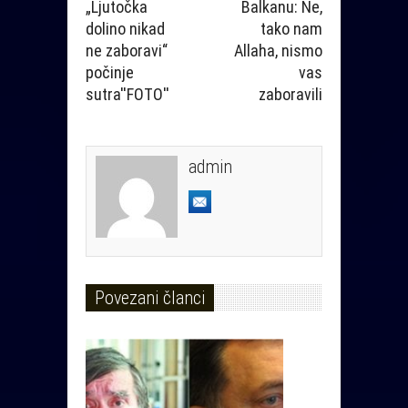
„Ljutočka
Balkanu: Ne,
dolino nikad
tako nam
ne zaboravi“
Allaha, nismo
počinje
vas
sutra''FOTO''
zaboravili
admin
Povezani članci