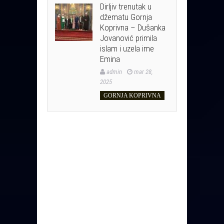
Dirljiv trenutak u
džematu Gornja
Koprivna – Dušanka
Jovanović primila
islam i uzela ime
Emina
admin
mar 28,
2025
GORNJA KOPRIVNA