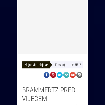
Najnovije objave
zimo joj da dobije terapiju u Turskoj…
HUSE TATAREVIĆ ISPRAĆEN
BRAMMERTZ PRED
VIJEĆEM