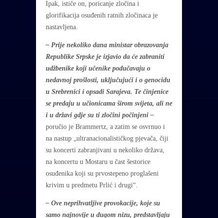
Ipak, ističe on, poricanje zločina i
glorifikacija osuđenih ratnih zločinaca je
nastavljena.
– Prije nekoliko dana ministar obrazovanja
Republike Srpske je izjavio da će zabraniti
udžbenike koji učenike podučavaju o
nedavnoj prošlosti, uključujući i o genocidu
u Srebrenici i opsadi Sarajeva. Te činjenice
se predaju u učionicama širom svijeta, ali ne
i u državi gdje su ti zločini počinjeni –
poručio je Brammertz, a zatim se osvrnuo i
na nastup „ultranacionalističkog pjevača, čiji
su koncerti zabranjivani u nekoliko država,
na koncertu u Mostaru u čast šestorice
osuđenika koji su prvostepeno proglašeni
krivim u predmetu Prlić i drugi“.
– Ove neprihvatljive provokacije, koje su
samo najnovije u dugom nizu, predstavljaju