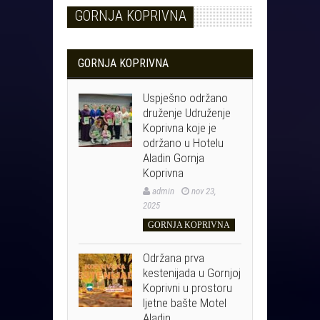
GORNJA KOPRIVNA
GORNJA KOPRIVNA
Uspješno održano
druženje Udruženje
Koprivna koje je
održano u Hotelu
Aladin Gornja
Koprivna
admin
nov 23,
2025
GORNJA KOPRIVNA
Održana prva
kestenijada u Gornjoj
Koprivni u prostoru
ljetne bašte Motel
Aladin……