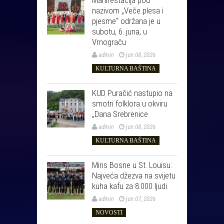
nazivom „Veče plesa i
pjesme“ održana je u
subotu, 6. juna, u
Vrnograču
admin
jun 08, 2026
KULTURNA BAŠTINA
KUD Puračić nastupio na
smotri folklora u okviru
„Dana Srebrenice
admin
jun 08, 2026
KULTURNA BAŠTINA
Miris Bosne u St. Louisu:
Najveća džezva na svijetu
kuha kafu za 8.000 ljudi
admin
jun 07, 2026
NOVOSTI