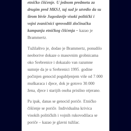
etničko čišćenje. U jednom predmetu za
drugim pred MKSJ, taj sud je utvrdio da su
širom bivše Jugoslavije visoki politički i
vojni zvaničnici sprovodili zločinačku
kampanju etničkog čišćenja –
kazao je
Brammertz.
Tužilaštvo je, dodao je Brammertz, ponudilo
neoborive dokaze o masovnim grobnicama
oko Srebrenice i dokazalo van razumne
sumnje da je u Srebrenici 1995. godine
počinjen genocid pogubljenjem više od 7.000
muškaraca i djece, dok je gotovo 30.000
žena, djece i starijih osoba prisilno otjerano.
Pa ipak, danas se genocid poriče. Etničko
čišćenje se poriče. Individualna krivica
visokih političkih i vojnih rukovodilaca se
poriče – kazao je glavni tužilac.