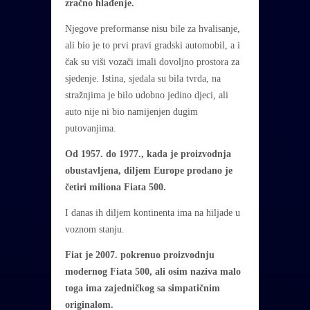
zračno hlađenje.
Njegove preformanse nisu bile za hvalisanje,
ali bio je to prvi pravi gradski automobil, a i
čak su viši vozači imali dovoljno prostora za
sjedenje. Istina, sjedala su bila tvrda, na
stražnjima je bilo udobno jedino djeci, ali
auto nije ni bio namijenjen dugim
putovanjima.
Od 1957. do 1977., kada je proizvodnja
obustavljena, diljem Europe prodano je
četiri miliona Fiata 500.
I danas ih diljem kontinenta ima na hiljade u
voznom stanju.
Fiat je 2007. pokrenuo proizvodnju
modernog Fiata 500, ali osim naziva malo
toga ima zajedničkog sa simpatičnim
originalom.