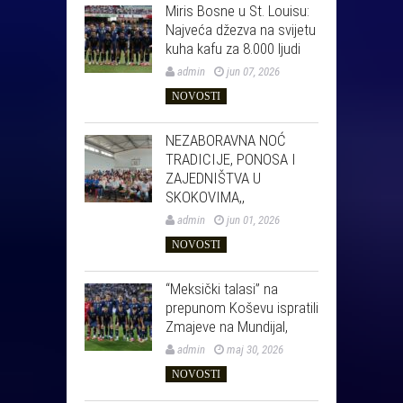
Miris Bosne u St. Louisu:
Najveća džezva na svijetu
kuha kafu za 8.000 ljudi
admin
jun 07, 2026
NOVOSTI
NEZABORAVNA NOĆ
TRADICIJE, PONOSA I
ZAJEDNIŠTVA U
SKOKOVIMA,,
admin
jun 01, 2026
NOVOSTI
“Meksički talasi” na
prepunom Koševu ispratili
Zmajeve na Mundijal,
admin
maj 30, 2026
NOVOSTI