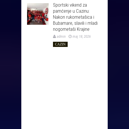
Sportski vikend za
pamćenje u Cazinu:
Nakon rukometašica i
Bubamare, slavili i mladi
nogometaši Krajine
admin
maj 18, 2026
CAZIN