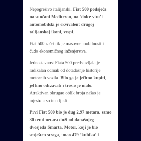
Nepogrešivo italijanski,
Fiat 500 podsjeća
na sunčani Mediteran, na ‘dolce vitu’ i
automobilski je ekvivalent drugoj
talijanskoj ikoni, vespi.
Fiat 500 začetnik je masovne mobilnosti i
čudo ekonomičnog inženjerstva.
Jednostavnost Fiata 500 predstavljala je
radikalan odmak od dotadašnje historije
motornih vozila.
Bilo ga je jefitno kupiti,
jeftino održavati i trošio je malo.
Atraktivan okrugao oblik broja našao je
mjesto u srcima ljudi.
Prvi Fiat 500 bio je dug 2,97 metara, samo
30 centimetara duži od današnjeg
dvosjeda Smarta. Motor, koji je bio
smješten straga, imao 479 ‘kubika’ i