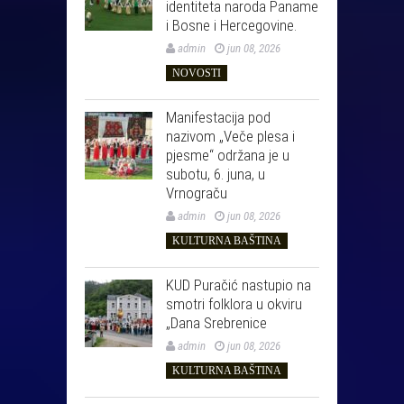
identiteta naroda Paname
i Bosne i Hercegovine.
admin
jun 08, 2026
NOVOSTI
Manifestacija pod
nazivom „Veče plesa i
pjesme“ održana je u
subotu, 6. juna, u
Vrnograču
admin
jun 08, 2026
KULTURNA BAŠTINA
KUD Puračić nastupio na
smotri folklora u okviru
„Dana Srebrenice
admin
jun 08, 2026
KULTURNA BAŠTINA