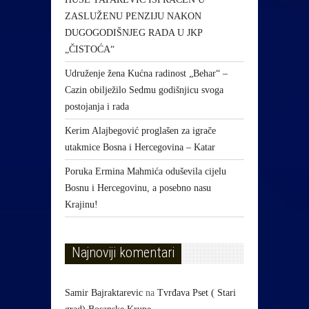
ZASLUŽENU PENZIJU NAKON
DUGOGODIŠNJEG RADA U JKP
„ČISTOĆA“
Udruženje žena Kućna radinost „Behar“ –
Cazin obilježilo Sedmu godišnjicu svoga
postojanja i rada
Kerim Alajbegović proglašen za igrače
utakmice Bosna i Hercegovina – Katar
Poruka Ermina Mahmića oduševila cijelu
Bosnu i Hercegovinu, a posebno nasu
Krajinu!
Najnoviji komentari
Samir Bajraktarevic
na
Tvrđava Pset ( Stari