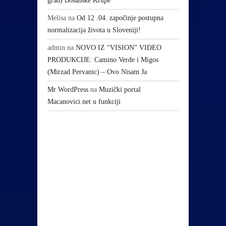
grad) Bosanske Krupe
Melisa
na
Od 12 .04. započinje postupna
normalizacija života u Sloveniji!
admin
na
NOVO IZ “VISION” VIDEO
PRODUKCIJE: Camino Verde i Migos
(Mirzad Pervanic) – Ovo Nisam Ja
Mr WordPress
na
Muzički portal
Macanovici.net u funkciji