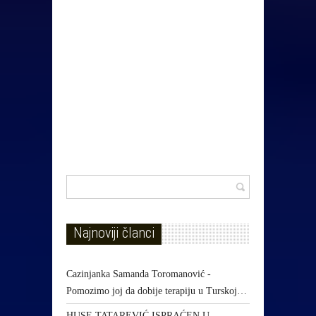
Najnoviji članci
Cazinjanka Samanda Toromanović -
Pomozimo joj da dobije terapiju u Turskoj…
HUSE TATAREVIĆ ISPRAĆEN U