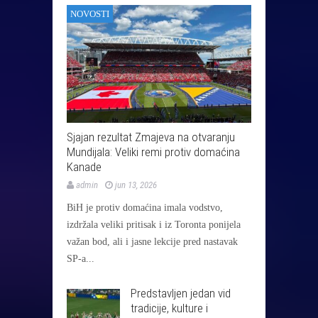
NOVOSTI
Sjajan rezultat Zmajeva na otvaranju
Mundijala: Veliki remi protiv domaćina
Kanade
admin
jun 13, 2026
BiH je protiv domaćina imala vodstvo,
izdržala veliki pritisak i iz Toronta ponijela
važan bod, ali i jasne lekcije pred nastavak
SP-a...
Predstavljen jedan vid
tradicije, kulture i