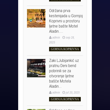
Održana prva
kestenijada u Gornjoj
Koprivni u prostoru
ljetne bašte Motel
Aladin……
admin
sep 28,
2025
GORNJA KOPRIVNA
Zaki LJubijankić uz
pratnu Deni bend
pobrinili se za
otvorenje ljetne
bašče Motela
Aladin….
admin
jul 20, 2025
GORNJA KOPRIVNA