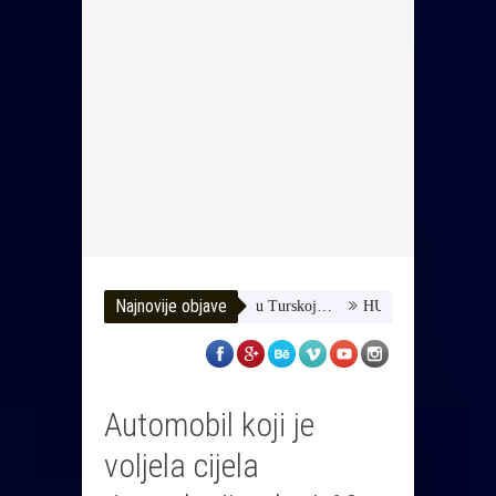
Najnovije objave
omozimo joj da dobije terapiju u Turskoj…
HUSE TATAREVIĆ ISPRA
Automobil koji je
voljela cijela