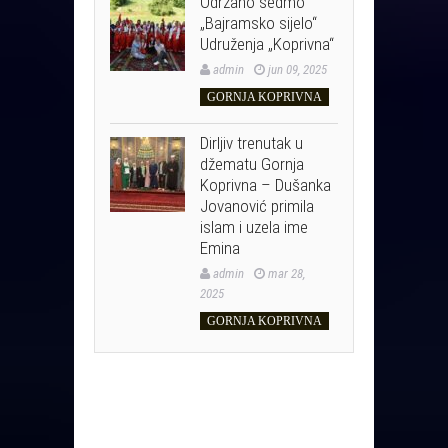
Održano sedmo
„Bajramsko sijelo“
Udruženja „Koprivna“
admin
jun 09, 2025
GORNJA KOPRIVNA
Dirljiv trenutak u
džematu Gornja
Koprivna – Dušanka
Jovanović primila
islam i uzela ime
Emina
admin
mar 28,
2025
GORNJA KOPRIVNA