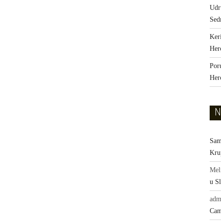
Udr
Sed
Ker
Her
Por
Her
N
Sam
Kru
Mel
u Sl
adm
Cam