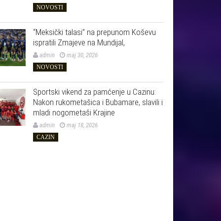
NOVOSTI
“Meksički talasi” na prepunom Koševu
ispratili Zmajeve na Mundijal,
admin
maj 30, 2026
NOVOSTI
Sportski vikend za pamćenje u Cazinu:
Nakon rukometašica i Bubamare, slavili i
mladi nogometaši Krajine
admin
maj 18, 2026
CAZIN