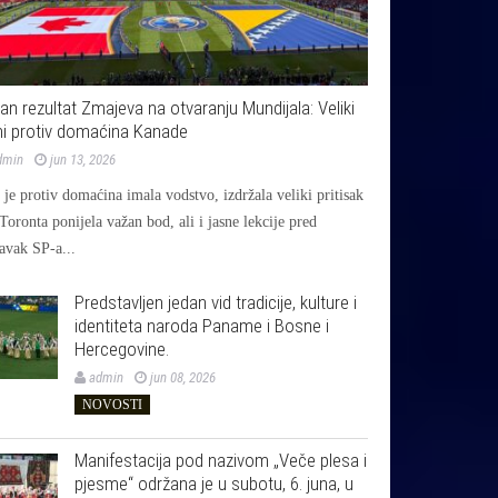
jan rezultat Zmajeva na otvaranju Mundijala: Veliki
i protiv domaćina Kanade
dmin
jun 13, 2026
je protiv domaćina imala vodstvo, izdržala veliki pritisak
 Toronta ponijela važan bod, ali i jasne lekcije pred
avak SP-a...
Predstavljen jedan vid tradicije, kulture i
identiteta naroda Paname i Bosne i
Hercegovine.
admin
jun 08, 2026
NOVOSTI
Manifestacija pod nazivom „Veče plesa i
pjesme“ održana je u subotu, 6. juna, u