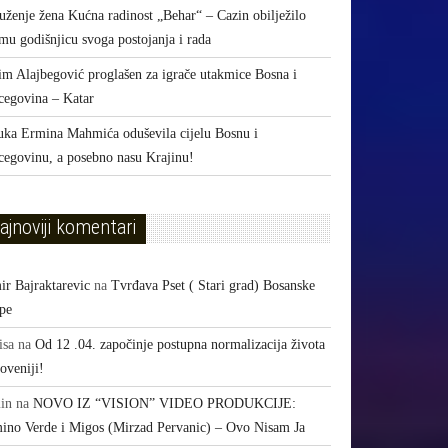
uženje žena Kućna radinost „Behar“ – Cazin obilježilo
mu godišnjicu svoga postojanja i rada
im Alajbegović proglašen za igrače utakmice Bosna i
cegovina – Katar
uka Ermina Mahmića oduševila cijelu Bosnu i
cegovinu, a posebno nasu Krajinu!
ajnoviji komentari
ir Bajraktarevic
na
Tvrđava Pset ( Stari grad) Bosanske
pe
isa
na
Od 12 .04. započinje postupna normalizacija života
oveniji!
in
na
NOVO IZ “VISION” VIDEO PRODUKCIJE:
ino Verde i Migos (Mirzad Pervanic) – Ovo Nisam Ja