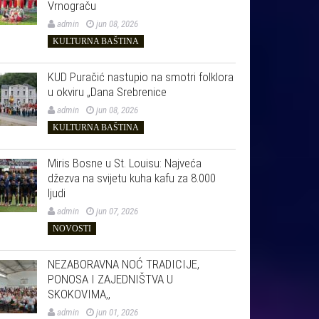
Vrnograču
admin
jun 08, 2026
KULTURNA BAŠTINA
KUD Puračić nastupio na smotri folklora
u okviru „Dana Srebrenice
admin
jun 08, 2026
KULTURNA BAŠTINA
Miris Bosne u St. Louisu: Najveća
džezva na svijetu kuha kafu za 8.000
ljudi
admin
jun 07, 2026
NOVOSTI
NEZABORAVNA NOĆ TRADICIJE,
PONOSA I ZAJEDNIŠTVA U
SKOKOVIMA,,
admin
jun 01, 2026