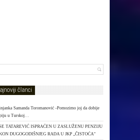
ajnoviji članci
injanka Samanda Toromanović -Pomozimo joj da dobije
apiju u Turskoj…
SE TATAREVIĆ ISPRAĆEN U ZASLUŽENU PENZIJU
KON DUGOGODIŠNJEG RADA U JKP „ČISTOĆA“