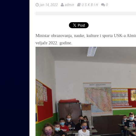
jan 14, 2022
admin
U S K B I H
0
Ministar obrazovanja, nauke, kulture i sporta USK-a Alm
veljače 2022. godine.