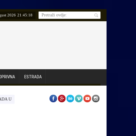
gust 2026
21
:
45
:
19
OPRIVNA
ESTRADA
 „ČISTOĆA“
Udruženje žena Kućna radinost „Behar“ – Cazin obilježilo S