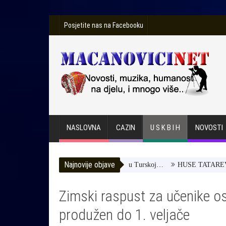
Posjetite nas na Facebooku
NASLOVNA
CAZIN
U S K B I H
NOVOSTI
Najnovije objave
-Pomozimo joj da dobije terapiju u Turskoj…
HUSE TATAREVIĆ ISPR
Zimski raspust za učenike os
produžen do 1. veljače