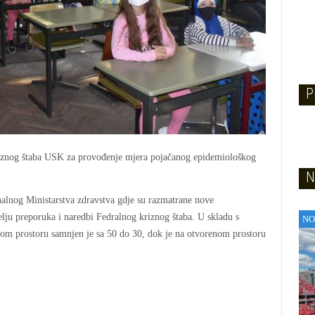
P
riznog štaba USK za provođenje mjera pojačanog epidemiološkog
N
nalnog Ministarstva zdravstva gdje su razmatrane nove
lju preporuka i naredbi Fedralnog kriznog štaba. U skladu s
NO
om prostoru samnjen je sa 50 do 30, dok je na otvorenom prostoru