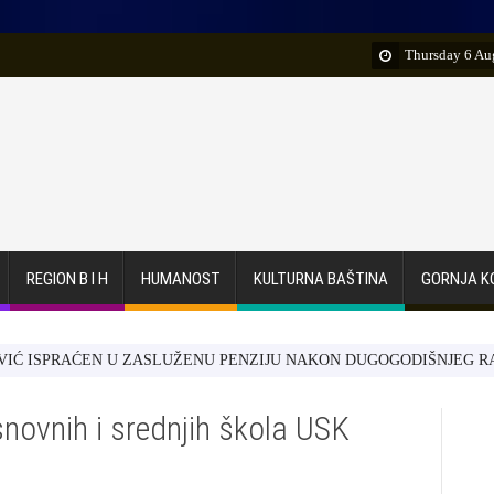
Thursday 6 Au
REGION B I H
HUMANOST
KULTURNA BAŠTINA
GORNJA K
AĆEN U ZASLUŽENU PENZIJU NAKON DUGOGODIŠNJEG RADA U JKP
novnih i srednjih škola USK