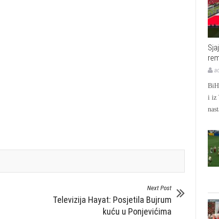
Sja
rem
a
BiH 
i iz
nast
Next Post
Televizija Hayat: Posjetila Bujrum
kuću u Ponjevićima