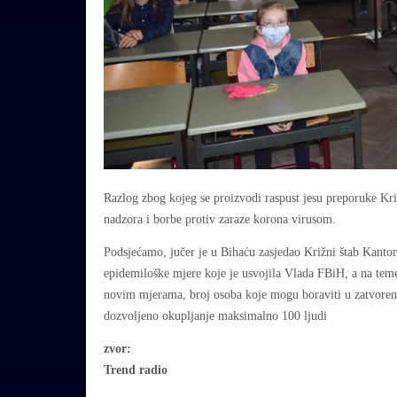
Razlog zbog kojeg se proizvodi raspust jesu preporuke K
nadzora i borbe protiv zaraze korona virusom.
Podsjećamo, jučer je u Bihaću zasjedao Križni štab Kanto
epidemiloške mjere koje je usvojila Vlada FBiH, a na teme
novim mjerama, broj osoba koje mogu boraviti u zatvoren
dozvoljeno okupljanje maksimalno 100 ljudi
zvor:
Trend radio