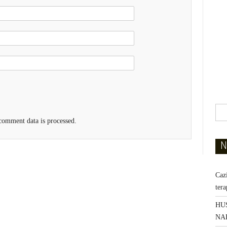
omment data is processed.
N
Caz
ter
HU
NA