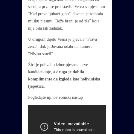
sceni, a prva se predstavila Vesna sa pjesmom
“Kad prave ljubavi ginu”. Jovana je izabrala
mušku pjesmu “Bože brani je od zla” koja
nije bila lak zadatak.
U drugom dijelu Vesna je pjevala “Prava
žena”, dok je Jovana odabrala numeru
“Nismo smeli”.
Žiri je pohvalio izbor pjesama prve
kandidatkinje, a
druga je dobila
komplimente da izgleda kao holivudska
ljepotica.
Pogledajte njihov scenski nastup