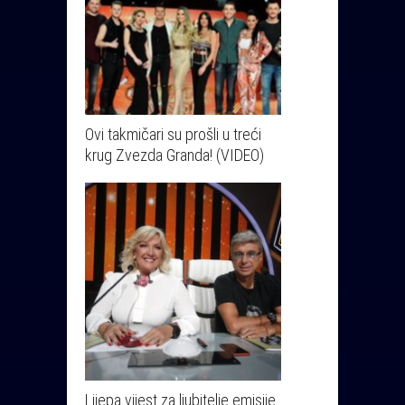
Ovi takmičari su prošli u treći
krug Zvezda Granda! (VIDEO)
Lijepa vijest za ljubitelje emisije