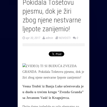
Pokidala Tošetovu
pjesmu, dok je žiri
zbog njene nestvarne
ljepote zanijemio!
apr 30, 2017
admin
NOVOSTI
0
Vesna Trubić iz Banja Luke učestvovala je
u duelu u trećem krugu “Zvezda Granda”
sa Jovanom Vasić iz Kragujevca.
Dvije dame izgledale su vrlo elegnatno na