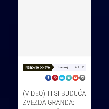
Najnovije objave
zimo joj da dobije terapiju u Turskoj…
HUSE TATAREVIĆ ISPRAĆE
(VIDEO) TI SI BUDUĆA
ZVEZDA GRANDA: