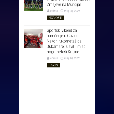
Zmajeve na Mundijal,
admin
maj 30, 2026
NOVOSTI
Sportski vikend za
pamćenje u Cazinu:
Nakon rukometašica i
Bubamare, slavili i mladi
nogometaši Krajine
admin
maj 18, 2026
CAZIN