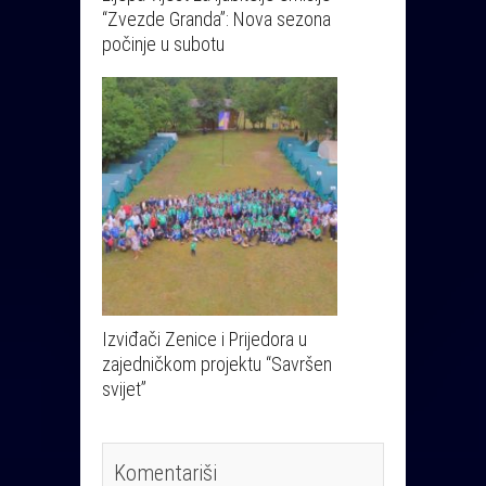
“Zvezde Granda”: Nova sezona
počinje u subotu
Izviđači Zenice i Prijedora u
zajedničkom projektu “Savršen
svijet”
Komentariši