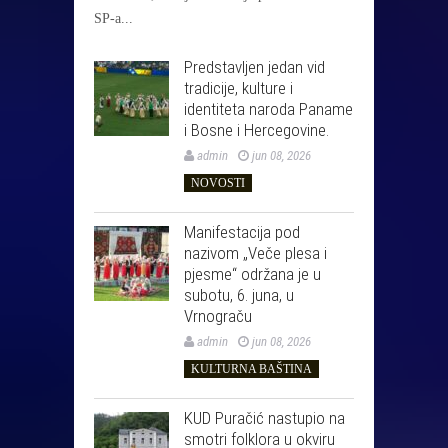
SP-a...
Predstavljen jedan vid
tradicije, kulture i
identiteta naroda Paname
i Bosne i Hercegovine.
admin
jun 08, 2026
NOVOSTI
Manifestacija pod
nazivom „Veče plesa i
pjesme“ održana je u
subotu, 6. juna, u
Vrnograču
admin
jun 08, 2026
KULTURNA BAŠTINA
KUD Puračić nastupio na
smotri folklora u okviru