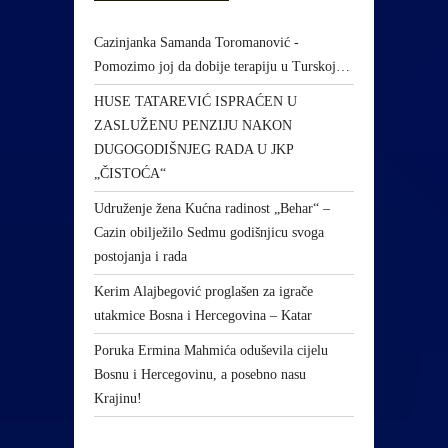
Cazinjanka Samanda Toromanović -
Pomozimo joj da dobije terapiju u Turskoj…
HUSE TATAREVIĆ ISPRAĆEN U
ZASLUŽENU PENZIJU NAKON
DUGOGODIŠNJEG RADA U JKP
„ČISTOĆA“
Udruženje žena Kućna radinost „Behar“ –
Cazin obilježilo Sedmu godišnjicu svoga
postojanja i rada
Kerim Alajbegović proglašen za igrače
utakmice Bosna i Hercegovina – Katar
Poruka Ermina Mahmića oduševila cijelu
Bosnu i Hercegovinu, a posebno nasu
Krajinu!