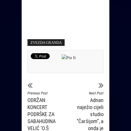
ZVEZDA GRANDA
Previous Post
Next Post
ODRŽAN
Adnan
KONCERT
naježio cijeli
PODRŠKE ZA
studio
SABAHUDINA
“Čaršijom”, a
VELIĆ 'O.Š
onda je