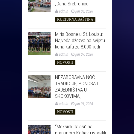
„Dana Srebrenice
admin
jun 08, 2026
KULTURNA BAŠTINA
Miris Bosne u St. Louisu:
Najveća džezva na svijetu
kuha kafu za 8.000 ljudi
admin
jun 07, 2026
NOVOSTI
NEZABORAVNA NOĆ
TRADICIJE, PONOSA I
ZAJEDNIŠTVA U
SKOKOVIMA,,
admin
jun 01, 2026
NOVOSTI
“Meksički talasi” na
prepunom Koševu ispratili