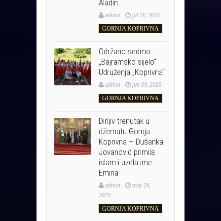
Aladin….
admin
jul 20, 2025
GORNJA KOPRIVNA
Održano sedmo
„Bajramsko sijelo“
Udruženja „Koprivna“
admin
jun 09, 2025
GORNJA KOPRIVNA
Dirljiv trenutak u
džematu Gornja
Koprivna – Dušanka
Jovanović primila
islam i uzela ime
Emina
admin
mar 28,
2025
GORNJA KOPRIVNA