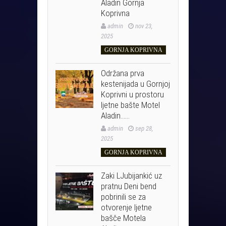
Aladin Gornja
Koprivna
admin
nov 23,
2025
GORNJA KOPRIVNA
Održana prva
kestenijada u Gornjoj
Koprivni u prostoru
ljetne bašte Motel
Aladin……
admin
sep 28,
2025
GORNJA KOPRIVNA
Zaki LJubijankić uz
pratnu Deni bend
pobrinili se za
otvorenje ljetne
bašče Motela