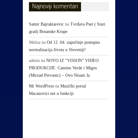
Najnoviji komentari
Samir Bajraktarevic
na
Tvrđava Pset ( Stari
grad) Bosanske Krupe
Melisa
na
Od 12 .04. započinje postupna
normalizacija života u Sloveniji!
admin
na
NOVO IZ “VISION” VIDEO
PRODUKCIJE: Camino Verde i Migos
(Mirzad Pervanic) – Ovo Nisam Ja
Mr WordPress
na
Muzički portal
Macanovici.net u funkciji