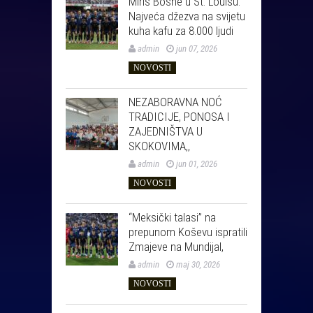
Miris Bosne u St. Louisu:
Najveća džezva na svijetu
kuha kafu za 8.000 ljudi
admin
jun 07, 2026
NOVOSTI
NEZABORAVNA NOĆ
TRADICIJE, PONOSA I
ZAJEDNIŠTVA U
SKOKOVIMA,,
admin
jun 01, 2026
NOVOSTI
“Meksički talasi” na
prepunom Koševu ispratili
Zmajeve na Mundijal,
admin
maj 30, 2026
NOVOSTI