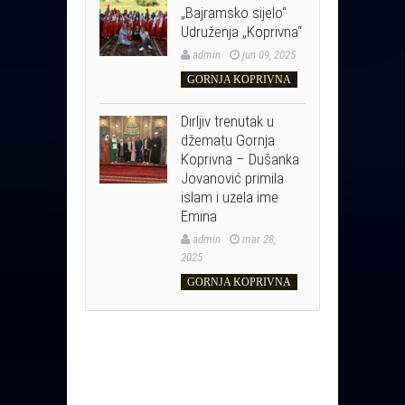
„Bajramsko sijelo“
Udruženja „Koprivna“
admin
jun 09, 2025
GORNJA KOPRIVNA
Dirljiv trenutak u
džematu Gornja
Koprivna – Dušanka
Jovanović primila
islam i uzela ime
Emina
admin
mar 28,
2025
GORNJA KOPRIVNA