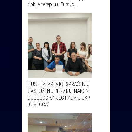
dobije terapiju u Turskoj…
HUSE TATAREVIĆ ISPRAĆEN U
ZASLUŽENU PENZIJU NAKON
DUGOGODIŠNJEG RADA U JKP
„ČISTOĆA“