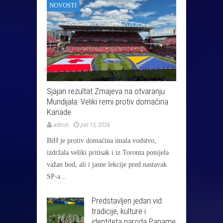
NOVOSTI
Sjajan rezultat Zmajeva na otvaranju
Mundijala: Veliki remi protiv domaćina
Kanade
admin
jun 13, 2026
BiH je protiv domaćina imala vodstvo,
izdržala veliki pritisak i iz Toronta ponijela
važan bod, ali i jasne lekcije pred nastavak
SP-a...
Predstavljen jedan vid
tradicije, kulture i
identiteta naroda Paname