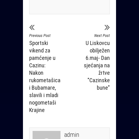
Previous Post
Next Post
Sportski
U Liskovcu
vikend za
obilježen
pamćenje u
6.maj- Dan
Cazinu:
sjećanja na
Nakon
žrtve
rukometašica
"Cazinske
i Bubamare,
bune"
slavili i mladi
nogometaši
Krajine
admin