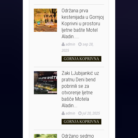
Održana prva
kestenijada u Gornjoj
Koprivni u prostoru
ljetne bašte Motel
Aladin……
admin
sep 28,
2025
GORNJA KOPRIVNA
Zaki LJubijankić uz
pratnu Deni bend
pobrinili se za
otvorenje ljetne
bašče Motela
Aladin….
admin
jul 20, 2025
GORNJA KOPRIVNA
Održano sedmo