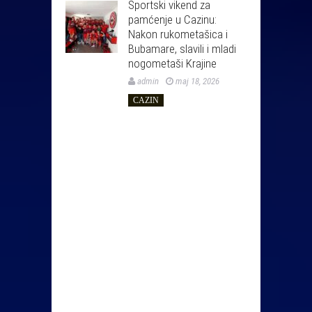
Sportski vikend za
pamćenje u Cazinu:
Nakon rukometašica i
Bubamare, slavili i mladi
nogometaši Krajine
admin
maj 18, 2026
CAZIN