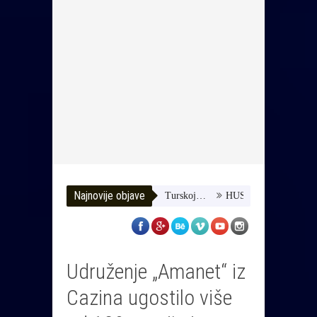
Najnovije objave
zimo joj da dobije terapiju u Turskoj…
HUSE TATAREVIĆ ISPRAĆE
Udruženje „Amanet“ iz
Cazina ugostilo više