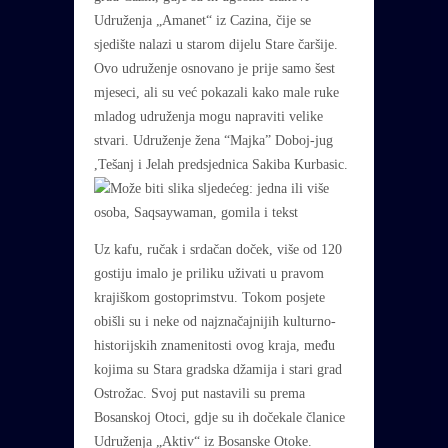
Udruženja „Amanet“ iz Cazina, čije se
sjedište nalazi u starom dijelu Stare čaršije.
Ovo udruženje osnovano je prije samo šest
mjeseci, ali su već pokazali kako male ruke
mladog udruženja mogu napraviti velike
stvari. Udruženje žena “Majka” Doboj-jug
,Tešanj i Jelah predsjednica Sakiba Kurbasic.
Uz kafu, ručak i srdačan doček, više od 120
gostiju imalo je priliku uživati u pravom
krajiškom gostoprimstvu. Tokom posjete
obišli su i neke od najznačajnijih kulturno-
historijskih znamenitosti ovog kraja, među
kojima su Stara gradska džamija i stari grad
Ostrožac. Svoj put nastavili su prema
Bosanskoj Otoci, gdje su ih dočekale članice
Udruženja „Aktiv“ iz Bosanske Otoke.