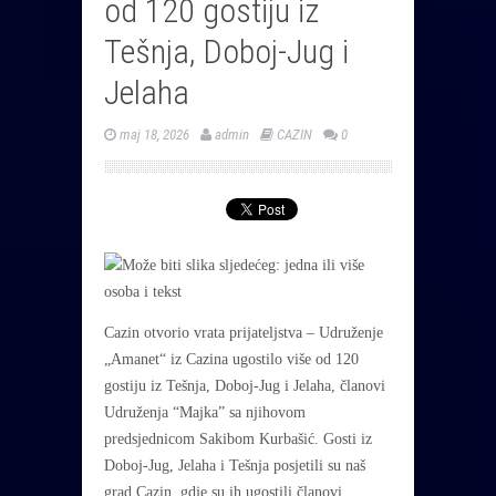
od 120 gostiju iz
Tešnja, Doboj-Jug i
Jelaha
maj 18, 2026
admin
CAZIN
0
Cazin otvorio vrata prijateljstva – Udruženje
„Amanet“ iz Cazina ugostilo više od 120
gostiju iz Tešnja, Doboj-Jug i Jelaha, članovi
Udruženja “Majka” sa njihovom
predsjednicom Sakibom Kurbašić. Gosti iz
Doboj-Jug, Jelaha i Tešnja posjetili su naš
grad Cazin, gdje su ih ugostili članovi