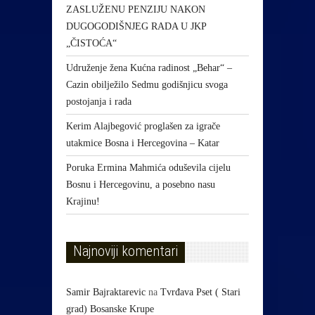
ZASLUŽENU PENZIJU NAKON
DUGOGODIŠNJEG RADA U JKP
„ČISTOĆA“
Udruženje žena Kućna radinost „Behar“ –
Cazin obilježilo Sedmu godišnjicu svoga
postojanja i rada
Kerim Alajbegović proglašen za igrače
utakmice Bosna i Hercegovina – Katar
Poruka Ermina Mahmića oduševila cijelu
Bosnu i Hercegovinu, a posebno nasu
Krajinu!
Najnoviji komentari
Samir Bajraktarevic
na
Tvrđava Pset ( Stari
grad) Bosanske Krupe