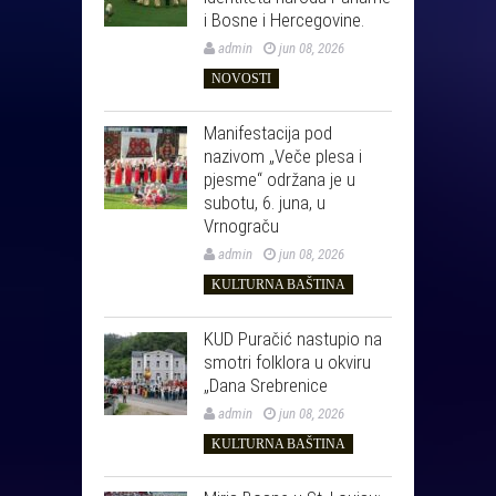
i Bosne i Hercegovine.
admin
jun 08, 2026
NOVOSTI
Manifestacija pod
nazivom „Veče plesa i
pjesme“ održana je u
subotu, 6. juna, u
Vrnograču
admin
jun 08, 2026
KULTURNA BAŠTINA
KUD Puračić nastupio na
smotri folklora u okviru
„Dana Srebrenice
admin
jun 08, 2026
KULTURNA BAŠTINA