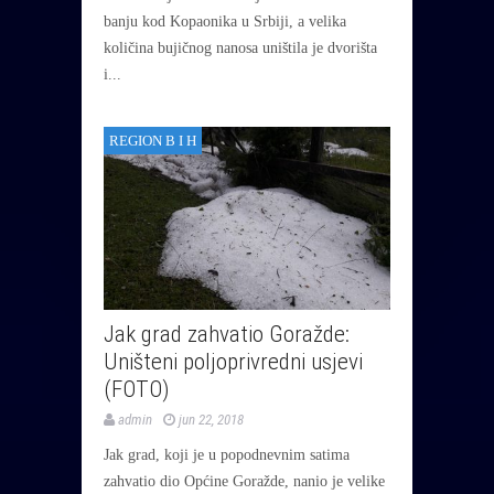
banju kod Kopaonika u Srbiji, a velika
količina bujičnog nanosa uništila je dvorišta
i...
REGION B I H
Jak grad zahvatio Goražde:
Uništeni poljoprivredni usjevi
(FOTO)
admin
jun 22, 2018
Jak grad, koji je u popodnevnim satima
zahvatio dio Općine Goražde, nanio je velike