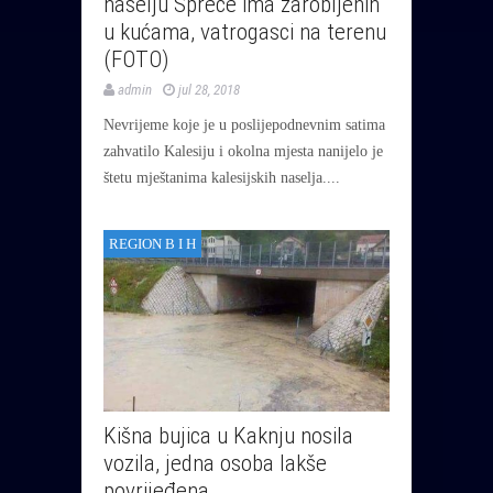
naselju Spreče ima zarobljenih
u kućama, vatrogasci na terenu
(FOTO)
admin
jul 28, 2018
Nevrijeme koje je u poslijepodnevnim satima
zahvatilo Kalesiju i okolna mjesta nanijelo je
štetu mještanima kalesijskih naselja....
REGION B I H
Kišna bujica u Kaknju nosila
vozila, jedna osoba lakše
povrijeđena