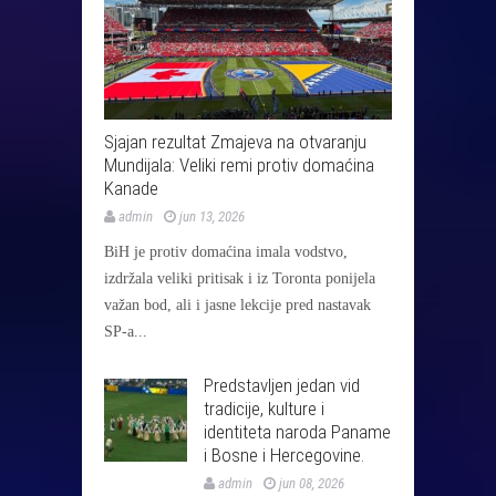
Sjajan rezultat Zmajeva na otvaranju
Mundijala: Veliki remi protiv domaćina
Kanade
admin
jun 13, 2026
BiH je protiv domaćina imala vodstvo,
izdržala veliki pritisak i iz Toronta ponijela
važan bod, ali i jasne lekcije pred nastavak
SP-a...
Predstavljen jedan vid
tradicije, kulture i
identiteta naroda Paname
i Bosne i Hercegovine.
admin
jun 08, 2026