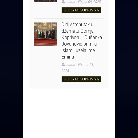
admin
jun 09, 2025
GORNJA KOPRIVNA
Dirljiv trenutak u
džematu Gornja
Koprivna – Dušanka
Jovanović primila
islam i uzela ime
Emina
admin
mar 28,
2025
GORNJA KOPRIVNA