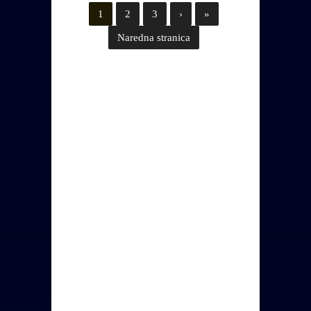
1
2
3
›
»
Naredna stranica