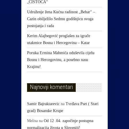
„ČISTOĆA“
Udruženje žena Kućna radinost „Behar“ –
Cazin obilježilo Sedmu godišnjicu svoga
postojanja i rada
Kerim Alajbegović proglašen za igrače
utakmice Bosna i Hercegovina – Katar
Poruka Ermina Mahmića oduševila cijelu
Bosnu i Hercegovinu, a posebno nasu
Krajinu!
Najnoviji komentari
Samir Bajraktarevic
na
Tvrđava Pset ( Stari
grad) Bosanske Krupe
Melisa
na
Od 12 .04. započinje postupna
normalizacija života u Sloveniji!