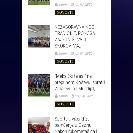
admin
jun 07, 2026
NOVOSTI
NEZABORAVNA NOĆ
TRADICIJE, PONOSA I
ZAJEDNIŠTVA U
SKOKOVIMA,,
admin
jun 01, 2026
NOVOSTI
“Meksički talasi” na
prepunom Koševu ispratili
Zmajeve na Mundijal,
admin
maj 30, 2026
NOVOSTI
Sportski vikend za
pamćenje u Cazinu:
Nakon rukometašica i