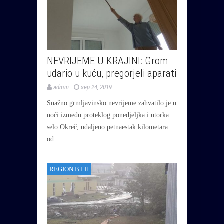
NEVRIJEME U KRAJINI: Grom
udario u kuću, pregorjeli aparati
admin
sep 24, 2019
Snažno grmljavinsko nevrijeme zahvatilo je u
noći između proteklog ponedjeljka i utorka
selo Okreč, udaljeno petnaestak kilometara
od...
REGION B I H