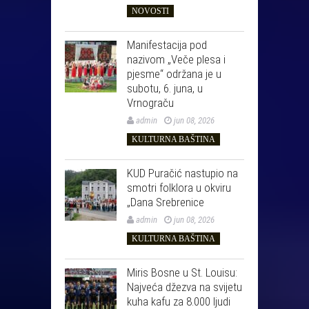
NOVOSTI
Manifestacija pod
nazivom „Veče plesa i
pjesme“ održana je u
subotu, 6. juna, u
Vrnograču
admin
jun 08, 2026
KULTURNA BAŠTINA
KUD Puračić nastupio na
smotri folklora u okviru
„Dana Srebrenice
admin
jun 08, 2026
KULTURNA BAŠTINA
Miris Bosne u St. Louisu:
Najveća džezva na svijetu
kuha kafu za 8.000 ljudi