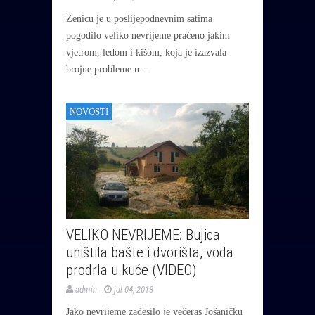
Zenicu je u poslijepodnevnim satima
pogodilo veliko nevrijeme praćeno jakim
vjetrom, ledom i kišom, koja je izazvala
brojne probleme u...
NOVOSTI
VELIKO NEVRIJEME: Bujica
uništila bašte i dvorišta, voda
prodrla u kuće (VIDEO)
admin
jul 04, 2018
Jako nevrijeme zadesilo je večeras Jošaničku