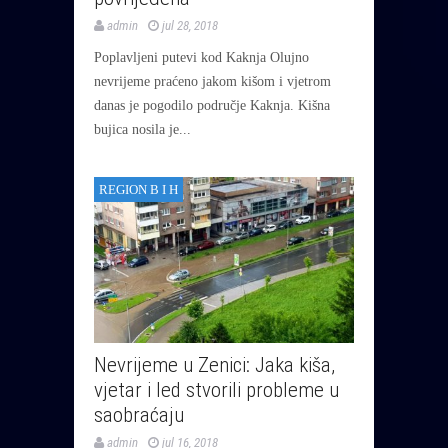
admin
jul 28, 2018
Poplavljeni putevi kod Kaknja Olujno
nevrijeme praćeno jakom kišom i vjetrom
danas je pogodilo područje Kaknja. Kišna
bujica nosila je...
REGION B I H
Nevrijeme u Zenici: Jaka kiša,
vjetar i led stvorili probleme u
saobraćaju
admin
jul 16, 2018