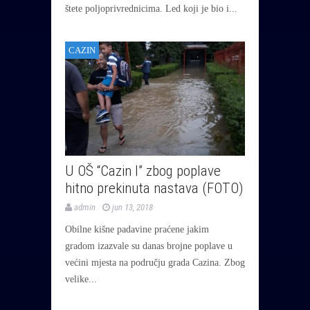
štete poljoprivrednicima. Led koji je bio i...
CAZIN
U OŠ “Cazin I” zbog poplave
hitno prekinuta nastava (FOTO)
admin
jun 13, 2018
Obilne kišne padavine praćene jakim
gradom izazvale su danas brojne poplave u
većini mjesta na području grada Cazina. Zbog
velike...