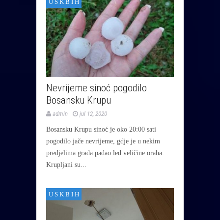
U S K B I H
Nevrijeme sinoć pogodilo
Bosansku Krupu
admin
jul 12, 2020
Bosansku Krupu sinoć je oko 20:00 sati
pogodilo jače nevrijeme, gdje je u nekim
predjelima grada padao led veličine oraha.
Krupljani su...
U S K B I H