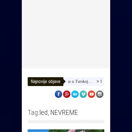
Najnovije objave
omozimo joj da dobije terapiju u Turskoj…
HUSE TATAREVIĆ ISPRA
Tag:
led
,
NEVREME