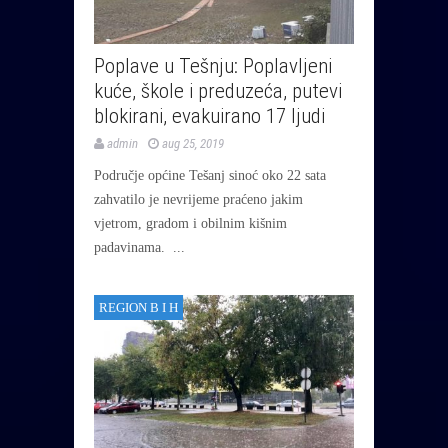
Poplave u Tešnju: Poplavljeni
kuće, škole i preduzeća, putevi
blokirani, evakuirano 17 ljudi
admin
aug 25, 2019
Područje općine Tešanj sinoć oko 22 sata
zahvatilo je nevrijeme praćeno jakim
vjetrom, gradom i obilnim kišnim
padavinama. ...
REGION B I H