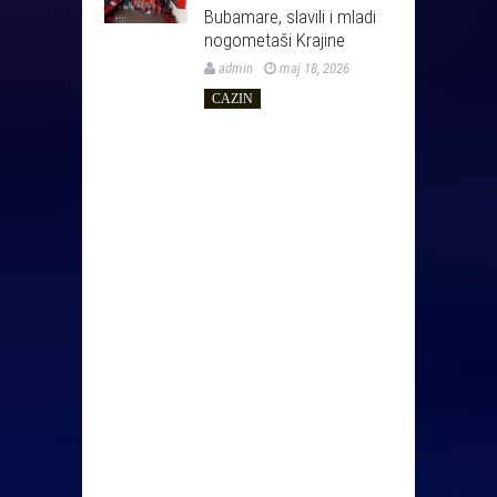
Bubamare, slavili i mladi
nogometaši Krajine
admin
maj 18, 2026
CAZIN