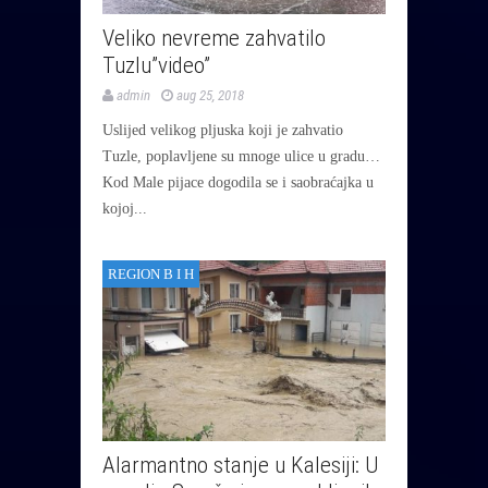
Veliko nevreme zahvatilo
Tuzlu”video”
admin
aug 25, 2018
Uslijed velikog pljuska koji je zahvatio
Tuzle, poplavljene su mnoge ulice u gradu…
Kod Male pijace dogodila se i saobraćajka u
kojoj...
REGION B I H
Alarmantno stanje u Kalesiji: U