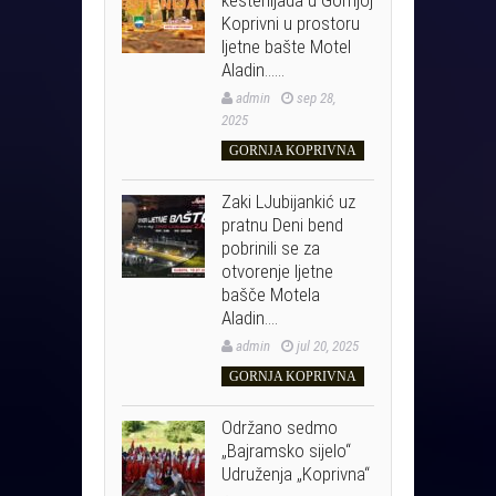
Koprivni u prostoru
ljetne bašte Motel
Aladin……
admin
sep 28,
2025
GORNJA KOPRIVNA
Zaki LJubijankić uz
pratnu Deni bend
pobrinili se za
otvorenje ljetne
bašče Motela
Aladin….
admin
jul 20, 2025
GORNJA KOPRIVNA
Održano sedmo
„Bajramsko sijelo“
Udruženja „Koprivna“