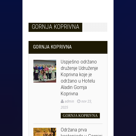
GORNJA KOPRIVNA
GORNJA KOPRIVNA
Uspješno održano
druženje Udruženje
Koprivna koje je
održano u Hotelu
Aladin Gornja
Koprivna
admin
nov 23,
2025
GORNJA KOPRIVNA
Održana prva
kestenijada u Gornjoj