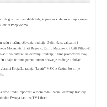
tu ili gostima, ma odakle bili, kojima su vrata kuće uvijek širom
 kući u Ponjevićima.
m radu i načinu očuvanja tradicije. Želim da se zahvalim i
medu Macanović, Zlati Begović, Emiru Macanović i Arifi Pilipović
Raditi volonterski na očuvanju tradicije, i time promovirati svoj
ću i dalje ići time putem, putem očuvanje tradicije i običaja.
 vlasnici Krojačka radnja “Leptir” MSK iz Cazina što mi je
ila.
a time uradili reportažu o mom radu i načinu očuvanja tradicije.
obodna Evropa kao i na TV Liberti.