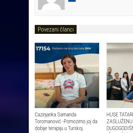
Povezani članci
Cazinjanka Samanda
HUSE TATAR
Toromanović -Pomozimo joj da
ZASLUŽENU
dobije terapiju u Turskoj…
DUGOGODIŠN