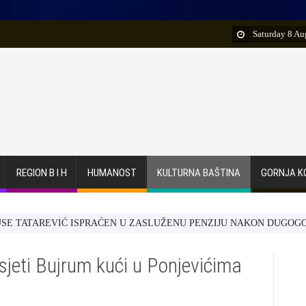
Saturday 8 Au
REGION B I H
HUMANOST
KULTURNA BAŠTINA
GORNJA K
AREVIĆ ISPRAĆEN U ZASLUŽENU PENZIJU NAKON DUGOGODIŠNJEG 
jeti Bujrum kući u Ponjevićima