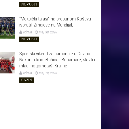
NOVOSTI
“Meksički talasi” na prepunom Koševu
ispratili Zmajeve na Mundijal,
admin
maj 30, 2026
NOVOSTI
Sportski vikend za pamćenje u Cazinu:
Nakon rukometašica i Bubamare, slavili i
mladi nogometaši Krajine
admin
maj 18, 2026
CAZIN