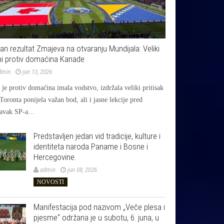
jan rezultat Zmajeva na otvaranju Mundijala: Veliki
i protiv domaćina Kanade
dmin
jun 13, 2026
je protiv domaćina imala vodstvo, izdržala veliki pritisak
 Toronta ponijela važan bod, ali i jasne lekcije pred
avak SP-a...
Predstavljen jedan vid tradicije, kulture i
identiteta naroda Paname i Bosne i
Hercegovine.
admin
jun 08, 2026
NOVOSTI
Manifestacija pod nazivom „Veče plesa i
pjesme“ održana je u subotu, 6. juna, u