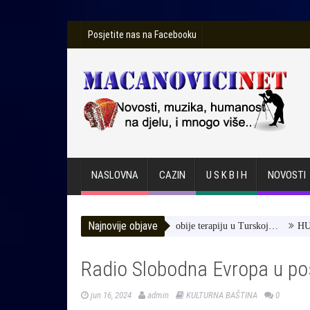
Posjetite nas na Facebooku
NASLOVNA
CAZIN
U S K B I H
NOVOSTI
Najnovije objave
 Toromanović -Pomozimo joj da dobije terapiju u Turskoj…
HUSE TAT
Radio Slobodna Evropa u pos
jun 16, 2024
admin
KULTURNA BAŠTINA
0