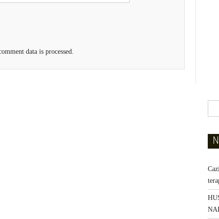
omment data is processed.
N
Caz
ter
HU
NA