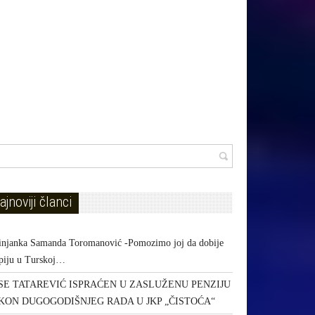
ajnoviji članci
injanka Samanda Toromanović -Pomozimo joj da dobije
apiju u Turskoj…
SE TATAREVIĆ ISPRAĆEN U ZASLUŽENU PENZIJU
KON DUGOGODIŠNJEG RADA U JKP „ČISTOĆA“