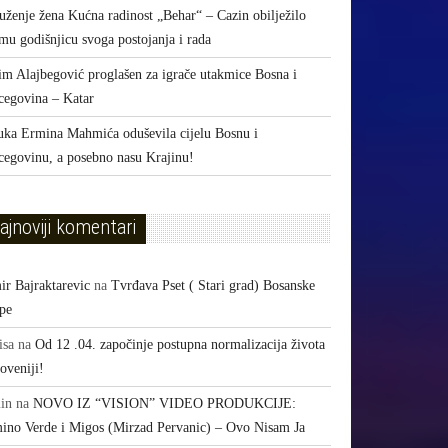
uženje žena Kućna radinost „Behar“ – Cazin obilježilo
mu godišnjicu svoga postojanja i rada
im Alajbegović proglašen za igrače utakmice Bosna i
cegovina – Katar
uka Ermina Mahmića oduševila cijelu Bosnu i
cegovinu, a posebno nasu Krajinu!
ajnoviji komentari
ir Bajraktarevic
na
Tvrđava Pset ( Stari grad) Bosanske
pe
isa
na
Od 12 .04. započinje postupna normalizacija života
oveniji!
in
na
NOVO IZ “VISION” VIDEO PRODUKCIJE:
ino Verde i Migos (Mirzad Pervanic) – Ovo Nisam Ja