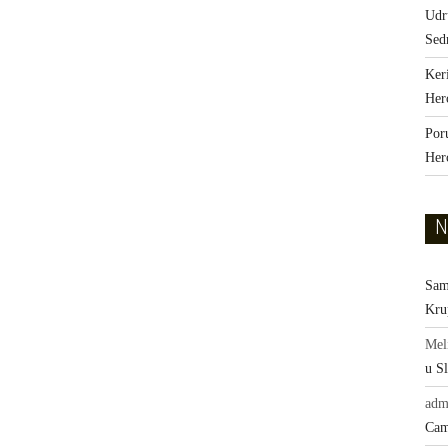
Udr
Sed
Ker
Her
Por
Her
N
Sam
Kru
Mel
u Sl
adm
Cam