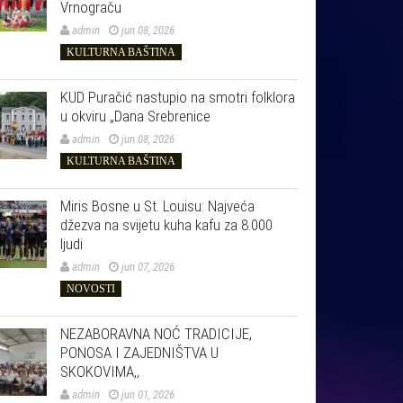
Vrnograču
admin
jun 08, 2026
KULTURNA BAŠTINA
KUD Puračić nastupio na smotri folklora
u okviru „Dana Srebrenice
admin
jun 08, 2026
KULTURNA BAŠTINA
Miris Bosne u St. Louisu: Najveća
džezva na svijetu kuha kafu za 8.000
ljudi
admin
jun 07, 2026
NOVOSTI
NEZABORAVNA NOĆ TRADICIJE,
PONOSA I ZAJEDNIŠTVA U
SKOKOVIMA,,
admin
jun 01, 2026