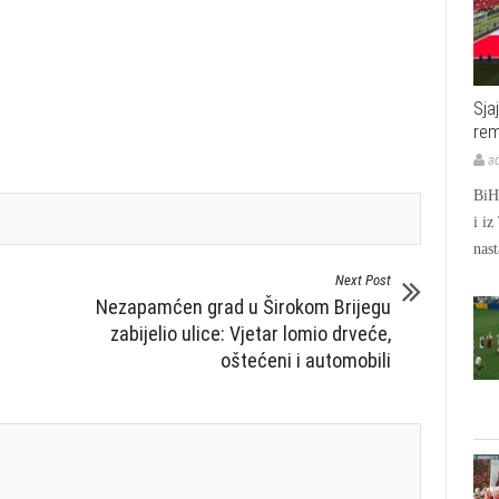
Sja
rem
a
BiH 
i iz
nast
Next Post
Nezapamćen grad u Širokom Brijegu
zabijelio ulice: Vjetar lomio drveće,
oštećeni i automobili