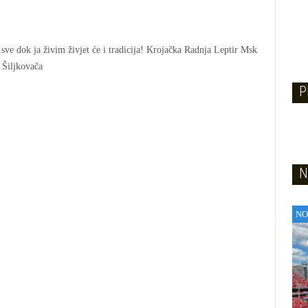
sve dok ja živim živjet će i tradicija! Krojačka Radnja Leptir Msk
 Šiljkovača
P
N
NO