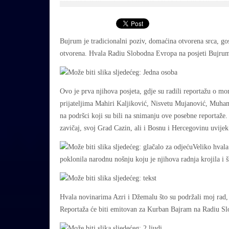
Bujrum je tradicionalni poziv, domaćina otvorena srca, gos
otvorena. Hvala Radiu Slobodna Evropa na posjeti Bujrum
Ovo je prva njihova posjeta, gdje su radili reportažu o mo
prijateljima Mahiri Kaljiković, Nisvetu Mujanović, Muha
na podršci koji su bili na snimanju ove posebne reportaže. 
zavičaj, svoj Grad Cazin, ali i Bosnu i Hercegovinu uvijek 
Veliko hvala
poklonila narodnu nošnju koju je njihova radnja krojila i š
Hvala novinarima Azri i Džemalu što su podržali moj rad, 
Reportaža će biti emitovan za Kurban Bajram na Radiu Sl