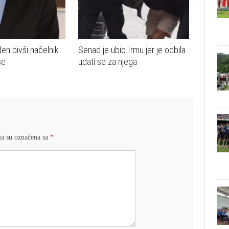
n bivši načelnik
Senad je ubio Irmu jer je odbila
še
udati se za njega
a su označena sa
*