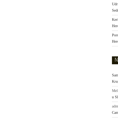
Udr
Sed
Ker
Her
Por
Her
N
Sam
Kru
Mel
u Sl
adm
Cam