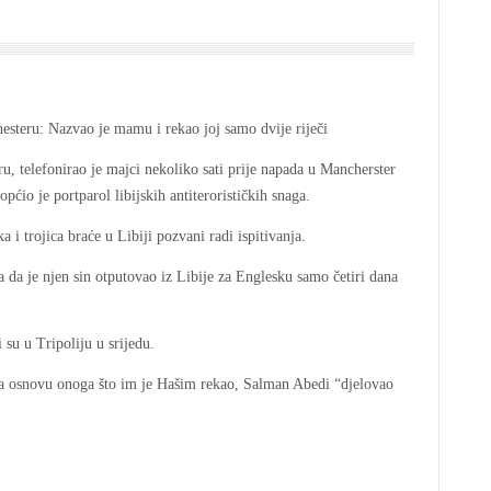
 telefonirao je majci nekoliko sati prije napada u Mancherster
pćio je portparol libijskih antiterorističkih snaga.
 trojica braće u Libiji pozvani radi ispitivanja.
a da je njen sin otputovao iz Libije za Englesku samo četiri dana
 su u Tripoliju u srijedu.
, na osnovu onoga što im je Hašim rekao, Salman Abedi “djelovao