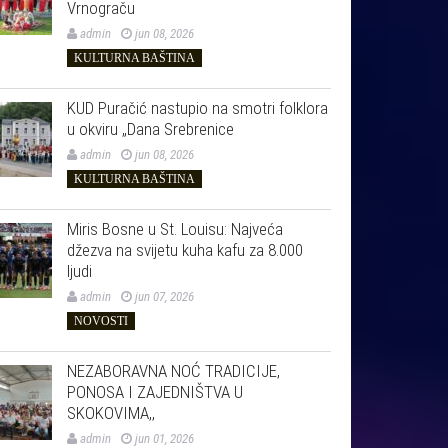
Vrnograču
admin
jun 08, 2026
KULTURNA BAŠTINA
KUD Puračić nastupio na smotri folklora
u okviru „Dana Srebrenice
admin
jun 08, 2026
KULTURNA BAŠTINA
Miris Bosne u St. Louisu: Najveća
džezva na svijetu kuha kafu za 8.000
ljudi
admin
jun 07, 2026
NOVOSTI
NEZABORAVNA NOĆ TRADICIJE,
PONOSA I ZAJEDNIŠTVA U
SKOKOVIMA,,
admin
jun 01, 2026