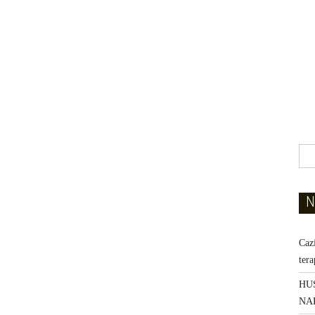
N
Caz
ter
HU
NA