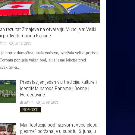
jan rezultat Zmajeva na otvaranju Mundijala: Veliki
i protiv domaćina Kanade
dmin
jun 13, 2026
je protiv domaćina imala vodstvo, izdržala veliki pritisak
 Toronta ponijela važan bod, ali i jasne lekcije pred
avak SP-a...
Predstavljen jedan vid tradicije, kulture i
identiteta naroda Paname i Bosne i
Hercegovine.
admin
jun 08, 2026
NOVOSTI
Manifestacija pod nazivom „Veče plesa i
pjesme“ održana je u subotu, 6. juna, u