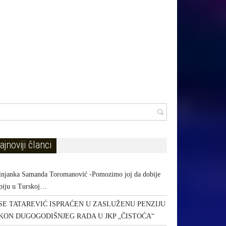
ajnoviji članci
injanka Samanda Toromanović -Pomozimo joj da dobije
apiju u Turskoj…
SE TATAREVIĆ ISPRAĆEN U ZASLUŽENU PENZIJU
KON DUGOGODIŠNJEG RADA U JKP „ČISTOĆA“