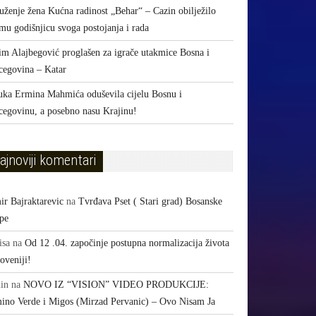
uženje žena Kućna radinost „Behar“ – Cazin obilježilo
mu godišnjicu svoga postojanja i rada
im Alajbegović proglašen za igrače utakmice Bosna i
cegovina – Katar
uka Ermina Mahmića oduševila cijelu Bosnu i
cegovinu, a posebno nasu Krajinu!
ajnoviji komentari
ir Bajraktarevic
na
Tvrđava Pset ( Stari grad) Bosanske
pe
isa
na
Od 12 .04. započinje postupna normalizacija života
oveniji!
in
na
NOVO IZ “VISION” VIDEO PRODUKCIJE:
ino Verde i Migos (Mirzad Pervanic) – Ovo Nisam Ja