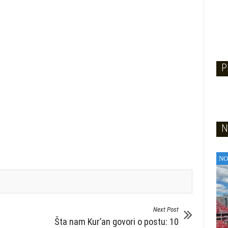
P
N
NO
Next Post
Šta nam Kur’an govori o postu: 10