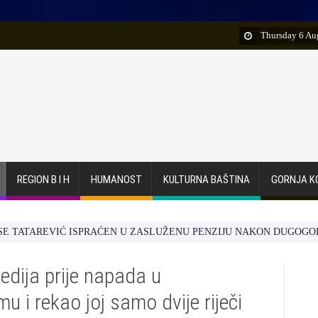
Thursday 6 Au
REGION B I H
HUMANOST
KULTURNA BAŠTINA
GORNJA K
REVIĆ ISPRAĆEN U ZASLUŽENU PENZIJU NAKON DUGOGODIŠNJEG 
edija prije napada u
i rekao joj samo dvije riječi