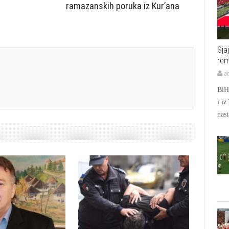
ramazanskih poruka iz Kur’ana
Sja
rem
a
BiH 
i iz
nast