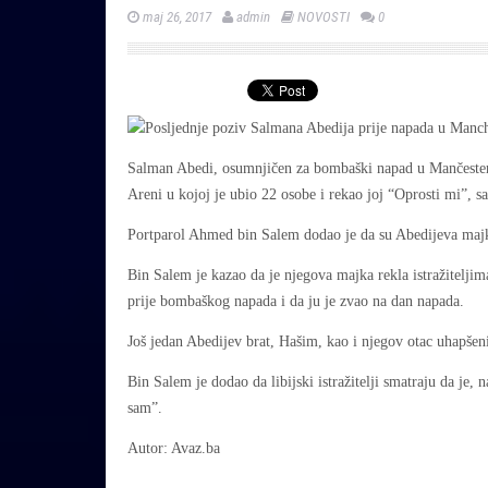
maj 26, 2017
admin
NOVOSTI
0
Salman Abedi, osumnjičen za bombaški napad u Mančesteru,
Areni u kojoj je ubio 22 osobe i rekao joj “Oprosti mi”, sao
Portparol Ahmed bin Salem dodao je da su Abedijeva majka i
Bin Salem je kazao da je njegova majka rekla istražiteljim
prije bombaškog napada i da ju je zvao na dan napada.
Još jedan Abedijev brat, Hašim, kao i njegov otac uhapšeni
Bin Salem je dodao da libijski istražitelji smatraju da je
sam”.
Autor: Avaz.ba