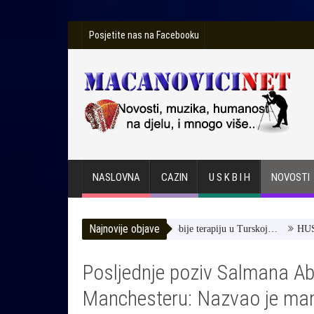
Posjetite nas na Facebooku
NASLOVNA
CAZIN
U S K B I H
NOVOSTI
Najnovije objave
 Toromanović -Pomozimo joj da dobije terapiju u Turskoj…
HUSE TATA
Posljednje poziv Salmana Ab
Manchesteru: Nazvao je mamu 