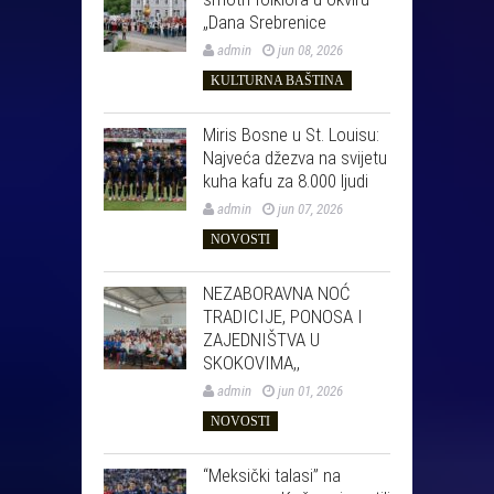
„Dana Srebrenice
admin
jun 08, 2026
KULTURNA BAŠTINA
Miris Bosne u St. Louisu:
Najveća džezva na svijetu
kuha kafu za 8.000 ljudi
admin
jun 07, 2026
NOVOSTI
NEZABORAVNA NOĆ
TRADICIJE, PONOSA I
ZAJEDNIŠTVA U
SKOKOVIMA,,
admin
jun 01, 2026
NOVOSTI
“Meksički talasi” na