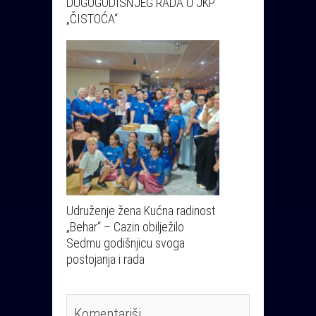
DUGOGODIŠNJEG RADA U JKP
„ČISTOĆA“
Udruženje žena Kućna radinost
„Behar“ – Cazin obilježilo
Sedmu godišnjicu svoga
postojanja i rada
Komentariši