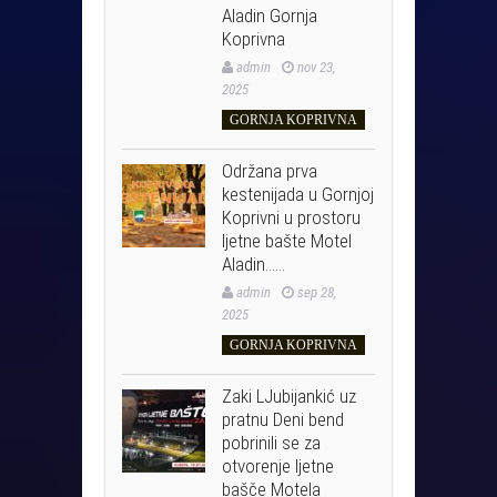
Aladin Gornja
Koprivna
admin
nov 23,
2025
GORNJA KOPRIVNA
Održana prva
kestenijada u Gornjoj
Koprivni u prostoru
ljetne bašte Motel
Aladin……
admin
sep 28,
2025
GORNJA KOPRIVNA
Zaki LJubijankić uz
pratnu Deni bend
pobrinili se za
otvorenje ljetne
bašče Motela