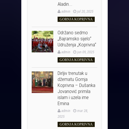
Aladin….
admin
jul 20, 2025
GORNJA KOPRIVNA
Održano sedmo
„Bajramsko sijelo“
Udruženja „Koprivna“
admin
jun 09, 2025
GORNJA KOPRIVNA
Dirljiv trenutak u
džematu Gornja
Koprivna – Dušanka
Jovanović primila
islam i uzela ime
Emina
admin
mar 28,
2025
GORNJA KOPRIVNA