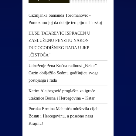
Cazinjanka Samanda Toromanović -
Pomozimo joj da dobije terapiju u Turskoj…
HUSE TATAREVIĆ ISPRAĆEN U
ZASLUŽENU PENZIJU NAKON
DUGOGODIŠNJEG RADA U JKP
„ČISTOĆA“
Udruženje žena Kućna radinost „Behar“ –
Cazin obilježilo Sedmu godišnjicu svoga
postojanja i rada
Kerim Alajbegović proglašen za igrače
utakmice Bosna i Hercegovina – Katar
Poruka Ermina Mahmića oduševila cijelu
Bosnu i Hercegovinu, a posebno nasu
Krajinu!