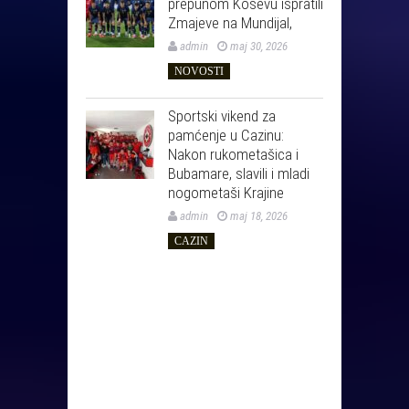
prepunom Koševu ispratili
Zmajeve na Mundijal,
admin
maj 30, 2026
NOVOSTI
Sportski vikend za
pamćenje u Cazinu:
Nakon rukometašica i
Bubamare, slavili i mladi
nogometaši Krajine
admin
maj 18, 2026
CAZIN