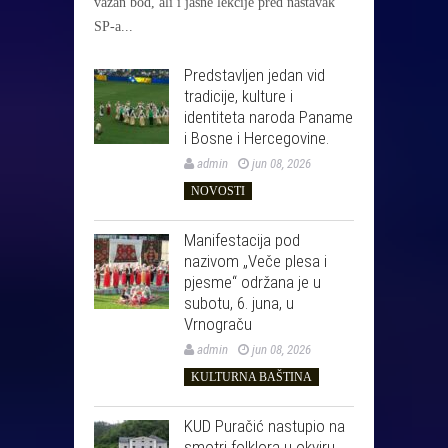
važan bod, ali i jasne lekcije pred nastavak
SP-a...
Predstavljen jedan vid
tradicije, kulture i
identiteta naroda Paname
i Bosne i Hercegovine.
admin
jun 08, 2026
NOVOSTI
Manifestacija pod
nazivom „Veče plesa i
pjesme“ održana je u
subotu, 6. juna, u
Vrnograču
admin
jun 08, 2026
KULTURNA BAŠTINA
KUD Puračić nastupio na
smotri folklora u okviru