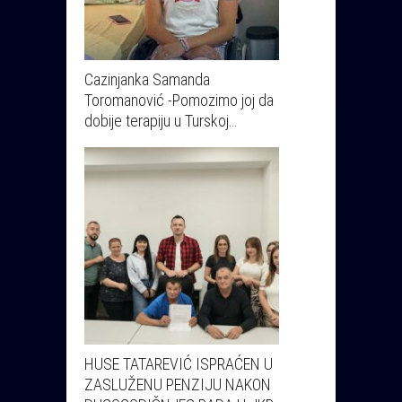
Cazinjanka Samanda
Toromanović -Pomozimo joj da
dobije terapiju u Turskoj…
HUSE TATAREVIĆ ISPRAĆEN U
ZASLUŽENU PENZIJU NAKON