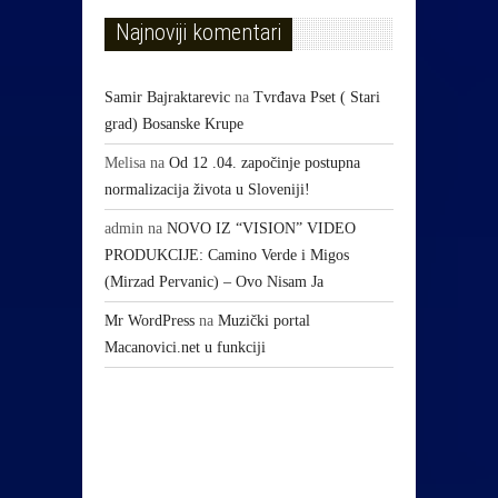
Najnoviji komentari
Samir Bajraktarevic
na
Tvrđava Pset ( Stari
grad) Bosanske Krupe
Melisa
na
Od 12 .04. započinje postupna
normalizacija života u Sloveniji!
admin
na
NOVO IZ “VISION” VIDEO
PRODUKCIJE: Camino Verde i Migos
(Mirzad Pervanic) – Ovo Nisam Ja
Mr WordPress
na
Muzički portal
Macanovici.net u funkciji