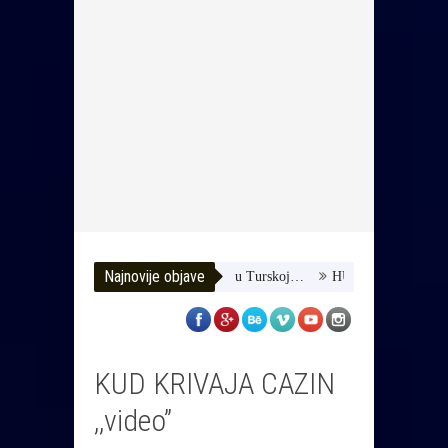
Najnovije objave
omozimo joj da dobije terapiju u Turskoj…
HUSE TATAREVIĆ ISPRA
KUD KRIVAJA CAZIN
,,video”