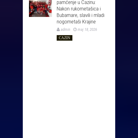
pamćenje u Cazinu:
Nakon rukometašica i
Bubamare, slavili i mladi
nogometaši Krajine
admin
maj 18, 2026
CAZIN