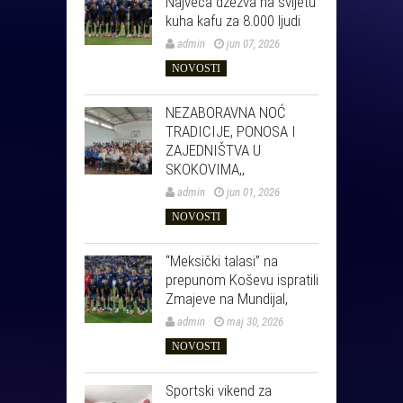
Najveća džezva na svijetu
kuha kafu za 8.000 ljudi
admin
jun 07, 2026
NOVOSTI
NEZABORAVNA NOĆ
TRADICIJE, PONOSA I
ZAJEDNIŠTVA U
SKOKOVIMA,,
admin
jun 01, 2026
NOVOSTI
“Meksički talasi” na
prepunom Koševu ispratili
Zmajeve na Mundijal,
admin
maj 30, 2026
NOVOSTI
Sportski vikend za