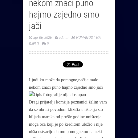
nekom znaci puno
hajmo zajedno smo
jači
apr 06, 2026
admin
HUMANOST NA
DJELU
0
Ljudi ko može da pomogne,nečije malo
nekom znaci puno hajmo zajedno smo jači
Dragi prijatelji komšije poznanici želim vam
da se obrati povodom klizišta uništenja sto
hiljada maraka od prošle godine uništenja
moga oca koji je po kreditom uložio i nije
ništa ustvarijo da mu pomognemo na neki