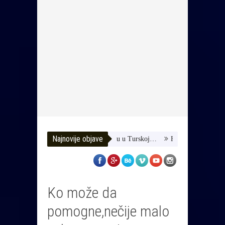
Najnovije objave
Pomozimo joj da dobije terapiju u Turskoj…
HUSE TATAREVIĆ ISPR
Ko može da
pomogne,nečije malo