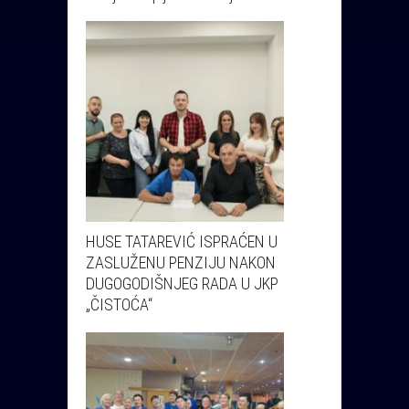
HUSE TATAREVIĆ ISPRAĆEN U
ZASLUŽENU PENZIJU NAKON
DUGOGODIŠNJEG RADA U JKP
„ČISTOĆA“