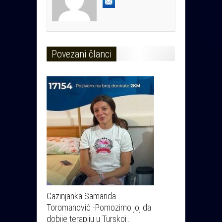
Povezani članci
Cazinjanka Samanda
Toromanović -Pomozimo joj da
dobije terapiju u Turskoj…