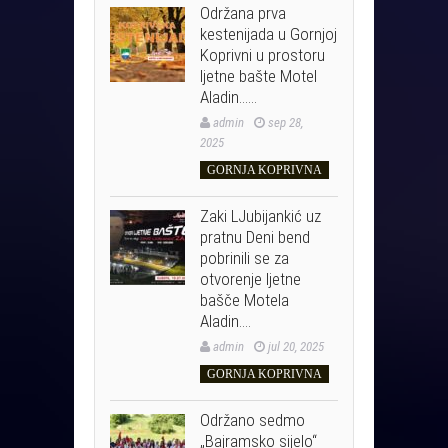
Održana prva
kestenijada u Gornjoj
Koprivni u prostoru
ljetne bašte Motel
Aladin……
admin
sep 28,
2025
GORNJA KOPRIVNA
Zaki LJubijankić uz
pratnu Deni bend
pobrinili se za
otvorenje ljetne
bašče Motela
Aladin….
admin
jul 20, 2025
GORNJA KOPRIVNA
Održano sedmo
„Bajramsko sijelo“