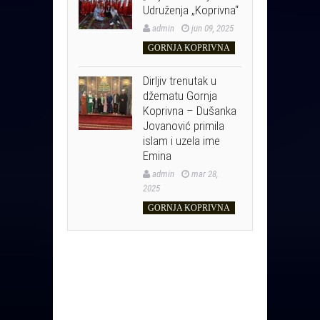
Udruženja „Koprivna“
admin
jun 09, 2025
GORNJA KOPRIVNA
Dirljiv trenutak u
džematu Gornja
Koprivna – Dušanka
Jovanović primila
islam i uzela ime
Emina
admin
mar 28,
2025
GORNJA KOPRIVNA