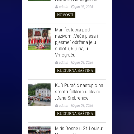
admin
jun 08, 2026
NOVOSTI
Manifestacija pod
nazivom „Veče plesa i
pjesme“ održana je u
subotu, 6. juna, u
Vrnograču
admin
jun 08, 2026
KULTURNA BAŠTINA
KUD Puračić nastupio na
smotri folklora u okviru
„Dana Srebrenice
admin
jun 08, 2026
KULTURNA BAŠTINA
Miris Bosne u St. Louisu: