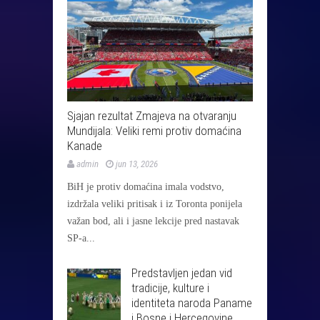
Sjajan rezultat Zmajeva na otvaranju
Mundijala: Veliki remi protiv domaćina
Kanade
admin
jun 13, 2026
BiH je protiv domaćina imala vodstvo,
izdržala veliki pritisak i iz Toronta ponijela
važan bod, ali i jasne lekcije pred nastavak
SP-a...
Predstavljen jedan vid
tradicije, kulture i
identiteta naroda Paname
i Bosne i Hercegovine.