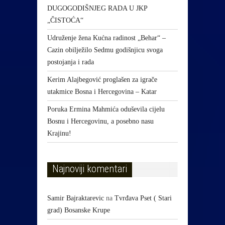
DUGOGODIŠNJEG RADA U JKP
„ČISTOĆA“
Udruženje žena Kućna radinost „Behar“ –
Cazin obilježilo Sedmu godišnjicu svoga
postojanja i rada
Kerim Alajbegović proglašen za igrače
utakmice Bosna i Hercegovina – Katar
Poruka Ermina Mahmića oduševila cijelu
Bosnu i Hercegovinu, a posebno nasu
Krajinu!
Najnoviji komentari
Samir Bajraktarevic
na
Tvrđava Pset ( Stari
grad) Bosanske Krupe