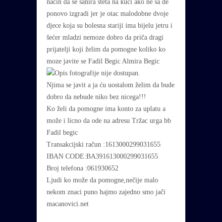
način da se sanira šteta na kući ako ne sa de
ponovo izgradi jer je otac malodobne dvoje
djece koja su bolesna stariji ima bijelu jetru i
šećer mladzi nemoze dobro da priča dragi
prijatelji koji želim da pomogne koliko ko
moze javite se Fadil Begic Almira Begic
Njima se javit a ja ću uostalom želim da bude
dobro da nebude niko bez nicega!!!
Ko želi da pomogne ima konto za uplatu a
može i licno da ode na adresu Tržac urga bb
Fadil begic
Transakcijski račun :1613000299031655
IBAN CODE:BA391613000299031655
Broj telefona :061930652
Ljudi ko može da pomogne,nečije malo
nekom znaci puno hajmo zajedno smo jači
macanovici.net