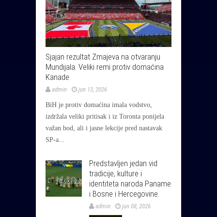
Sjajan rezultat Zmajeva na otvaranju
Mundijala: Veliki remi protiv domaćina
Kanade
admin
jun 13, 2026
BiH je protiv domaćina imala vodstvo,
izdržala veliki pritisak i iz Toronta ponijela
važan bod, ali i jasne lekcije pred nastavak
SP-a...
Predstavljen jedan vid
tradicije, kulture i
identiteta naroda Paname
i Bosne i Hercegovine.
admin
jun 08, 2026