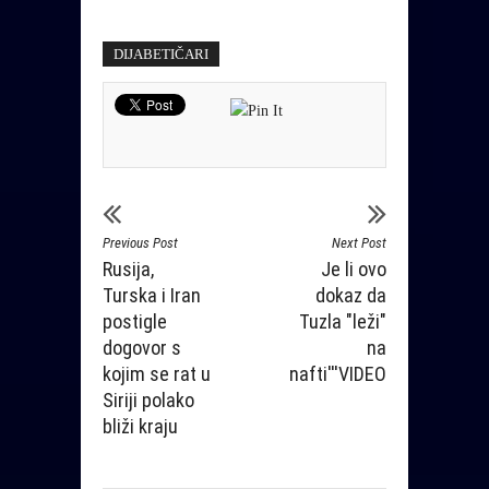
DIJABETIČARI
Previous Post
Next Post
Rusija,
Je li ovo
Turska i Iran
dokaz da
postigle
Tuzla "leži"
dogovor s
na
kojim se rat u
nafti'''VIDEO
Siriji polako
bliži kraju