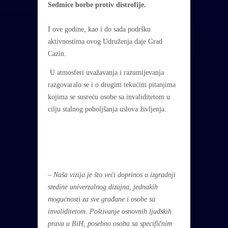
Sedmice borbe protiv distrofije.
I ove godine, kao i do sada podršku
aktivnostima ovog Udruženja daje Grad
Cazin.
U atmosferi uvažavanja i razumijevanja
razgovaralo se i o drugim tekućim pitanjima
kojima se susreću osobe sa invaliditetom u
cilju stalnog poboljšanja uslova življenja.
–
Naša vizija je što veći doprinos u izgradnji
sredine univerzalnog dizajna, jednakih
mogućnosti za sve građane i osobe sa
invaliditetom. Poštivanje osnovnih ljudskih
prava u BiH, posebno osoba sa specifičnim