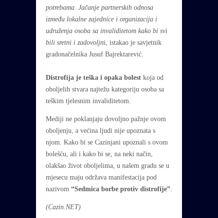
potrebama. Jačanje partnerskih odnosa
između lokalne zajednice i organizacija i
udruženja osoba sa invaliditetom kako bi svi
bili sretni i zadovoljn
i, istakao je savjetnik
gradonačelnika Jusuf Bajrektarević.
Distrofija je teška i opaka bolest
koja od
oboljelih stvara najtežu kategoriju osoba sa
teškim tjelesnim invaliditetom.
Mediji ne poklanjaju dovoljno pažnje ovom
oboljenju, a većina ljudi nije upoznata s
njom. Kako bi se Cazinjani upoznali s ovom
bolešću, ali i kako bi se, na neki način,
olakšao život oboljelima, u našem gradu se u
mjesecu maju održava manifestacija pod
nazivom
“Sedmica borbe protiv distrofije”
.
(Cazin.NET)