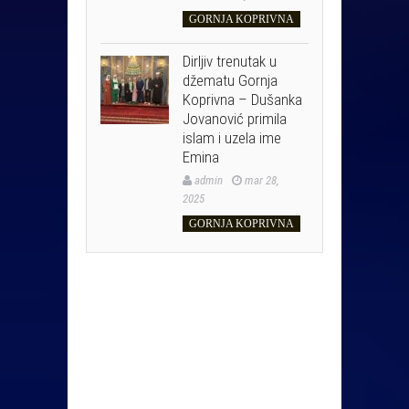
GORNJA KOPRIVNA
Dirljiv trenutak u
džematu Gornja
Koprivna – Dušanka
Jovanović primila
islam i uzela ime
Emina
admin
mar 28,
2025
GORNJA KOPRIVNA