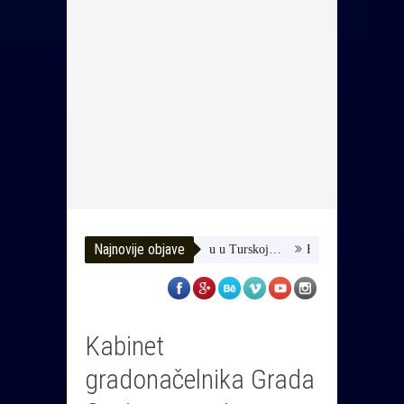
Najnovije objave
omozimo joj da dobije terapiju u Turskoj…
HUSE TATAREVIĆ ISPRA
Kabinet
gradonačelnika Grada