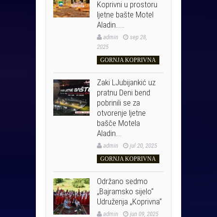
Koprivni u prostoru
ljetne bašte Motel
Aladin……
admin
sep 28,
2025
GORNJA KOPRIVNA
Zaki LJubijankić uz
pratnu Deni bend
pobrinili se za
otvorenje ljetne
bašče Motela
Aladin….
admin
jul 20, 2025
GORNJA KOPRIVNA
Održano sedmo
„Bajramsko sijelo“
Udruženja „Koprivna“
admin
jun 09, 2025