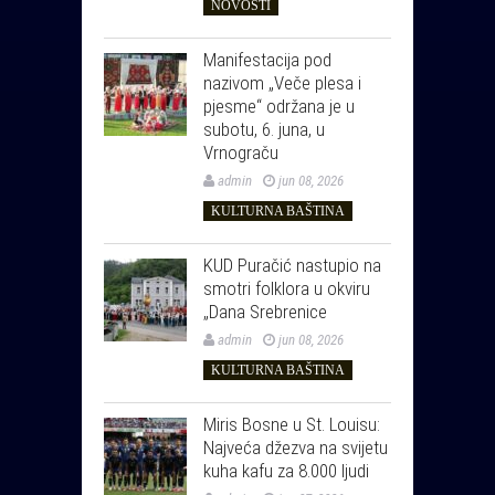
NOVOSTI
Manifestacija pod
nazivom „Veče plesa i
pjesme“ održana je u
subotu, 6. juna, u
Vrnograču
admin
jun 08, 2026
KULTURNA BAŠTINA
KUD Puračić nastupio na
smotri folklora u okviru
„Dana Srebrenice
admin
jun 08, 2026
KULTURNA BAŠTINA
Miris Bosne u St. Louisu:
Najveća džezva na svijetu
kuha kafu za 8.000 ljudi