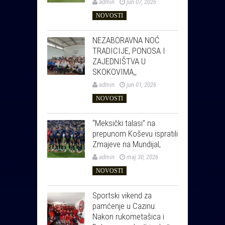
admin
jun 07, 2026
NOVOSTI
NEZABORAVNA NOĆ
TRADICIJE, PONOSA I
ZAJEDNIŠTVA U
SKOKOVIMA,,
admin
jun 01, 2026
NOVOSTI
“Meksički talasi” na
prepunom Koševu ispratili
Zmajeve na Mundijal,
admin
maj 30, 2026
NOVOSTI
Sportski vikend za
pamćenje u Cazinu:
Nakon rukometašica i