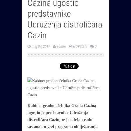
Cazina ugostio
predstavnike
Udruženja distrofičara
Cazin
maj 04, 2017
admin
NOVOSTI
0
Kabinet gradonačelnika Grada Cazina
ugostio je predstavnike Udruženja
distrofičara Cazin, te je održan radni
sastanak u vezi programa obilježavanja