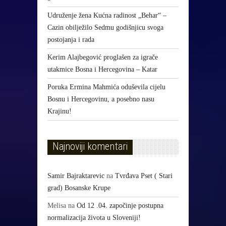
Udruženje žena Kućna radinost „Behar“ –
Cazin obilježilo Sedmu godišnjicu svoga
postojanja i rada
Kerim Alajbegović proglašen za igrače
utakmice Bosna i Hercegovina – Katar
Poruka Ermina Mahmića oduševila cijelu
Bosnu i Hercegovinu, a posebno nasu
Krajinu!
Najnoviji komentari
Samir Bajraktarevic
na
Tvrđava Pset ( Stari
grad) Bosanske Krupe
Melisa
na
Od 12 .04. započinje postupna
normalizacija života u Sloveniji!