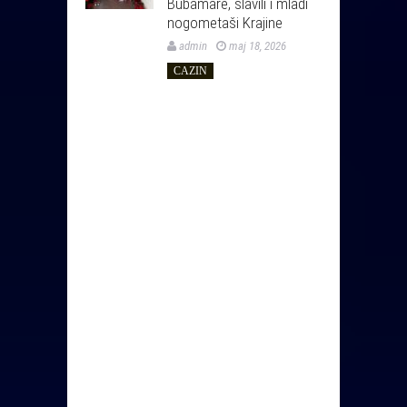
Bubamare, slavili i mladi
nogometaši Krajine
admin
maj 18, 2026
CAZIN